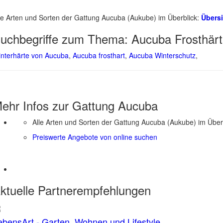
le Arten und Sorten der Gattung Aucuba (Aukube) im Überblick:
Übers
uchbegriffe zum Thema:
Aucuba Frosthär
nterhärte von Aucuba
,
Aucuba frosthart
,
Aucuba Winterschutz
,
ehr Infos zur Gattung
Aucuba
Alle Arten und Sorten der Gattung Aucuba (Aukube) im Über
Preiswerte Angebote von online suchen
ktuelle
Partnerempfehlungen
ebensArt - Garten, Wohnen und Lifestyle