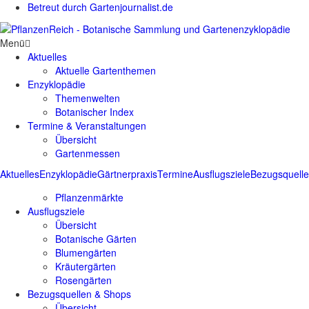
Betreut durch Gartenjournalist.de
Menü
Aktuelles
Aktuelle Gartenthemen
Enzyklopädie
Themenwelten
Botanischer Index
Termine & Veranstaltungen
Übersicht
Gartenmessen
Aktuelles
Enzyklopädie
Gärtnerpraxis
Termine
Ausflugsziele
Bezugsquell
Pflanzenmärkte
Ausflugsziele
Übersicht
Botanische Gärten
Blumengärten
Kräutergärten
Rosengärten
Bezugsquellen & Shops
Übersicht