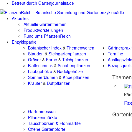
Betreut durch Gartenjournalist.de
Aktuelles
Aktuelle Gartenthemen
Produktvorstellungen
Rund ums PflanzenReich
Enzyklopädie
Botanischer Index
&
Themenwelten
Gärtnerpraxi
Stauden
&
Steingartenpflanzen
Termine
Gräser
&
Farne
&
Teichpflanzen
Ausflugsziel
Blattschmuck
&
Schattenpflanzen
Bezugsquell
Laubgehölze
&
Nadelgehölze
Themenw
Sommerblumen
&
Kübelpflanzen
Kräuter
&
Duftpflanzen
Kön
Ro
Gartenmessen
Gartente
Pflanzenmärkte
Tauschbörsen & Flohmärkte
Offene Gartenpforte