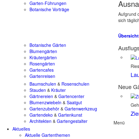
Ausna
Garten-Führungen
Botanische Vorträge
Aufgrund d
sich tägli
Übersicht
Botanische Gärten
Ausflugs
Blumengärten
Kräutergärten
Rosengärten
Rie
Gartencafes
Lau
Gartenreisen
Baumschulen
&
Rosenschulen
Neue Gä
Stauden
&
Kräuter
Gärtnereien
&
Gartencenter
Blumenzwiebeln
&
Saatgut
Geh
Gartenzubehör
&
Gartenwerkzeug
Zie
Gartendeko
&
Gartenkunst
Architekten
&
Gartengestalter
Menü
Aktuelles
Aktuelle Gartenthemen