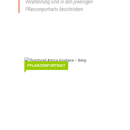
Verarbeitung sind in den jeweiligen
Pflanzenportraits beschrieben.
Arnica
PFLANZENPORTRAIT
montana
–
Berg-
Arnika
Berg-
Arnika
(Arnica
montana)
stammt
aus