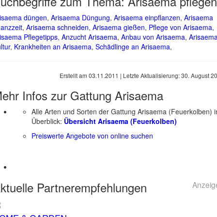
uchbegriffe zum Thema:
Arisaema pflegen
isaema düngen
,
Arisaema Düngung
,
Arisaema einpflanzen
,
Arisaema
lanzzeit
,
Arisaema schneiden
,
Arisaema gießen
,
Pflege von Arisaema
,
isaema Pflegetipps
,
Anzucht Arisaema
,
Anbau von Arisaema
,
Arisaem
ltur
,
Krankheiten an Arisaema
,
Schädlinge an Arisaema
,
Erstellt am
03.11.2011
| Letzte Aktualisierung:
30. August 2
ehr Infos zur Gattung
Arisaema
Alle Arten und Sorten der Gattung Arisaema (Feuerkolben) 
Überblick:
Übersicht Arisaema (Feuerkolben)
Preiswerte Angebote von online suchen
ktuelle
Partnerempfehlungen
Anzeig