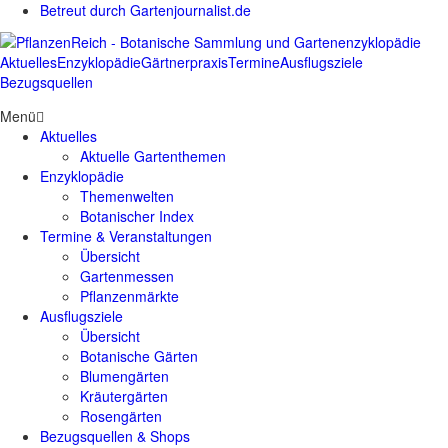
Betreut durch Gartenjournalist.de
Aktuelles
Enzyklopädie
Gärtnerpraxis
Termine
Ausflugsziele
Bezugsquellen
Menü
Aktuelles
Aktuelle Gartenthemen
Enzyklopädie
Themenwelten
Botanischer Index
Termine & Veranstaltungen
Übersicht
Gartenmessen
Pflanzenmärkte
Ausflugsziele
Übersicht
Botanische Gärten
Blumengärten
Kräutergärten
Rosengärten
Bezugsquellen & Shops