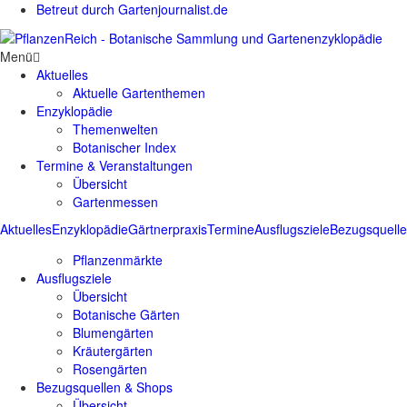
Betreut durch Gartenjournalist.de
Menü
Aktuelles
Aktuelle Gartenthemen
Enzyklopädie
Themenwelten
Botanischer Index
Termine & Veranstaltungen
Übersicht
Gartenmessen
Aktuelles
Enzyklopädie
Gärtnerpraxis
Termine
Ausflugsziele
Bezugsquell
Pflanzenmärkte
Ausflugsziele
Übersicht
Botanische Gärten
Blumengärten
Kräutergärten
Rosengärten
Bezugsquellen & Shops
Übersicht