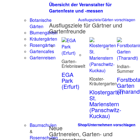
Übersicht der Veranstalter für
Gartenfeste und -messen
Botanische
Ausflugsziele/Gärten vorschlagen
Ausflugsziele für Gärtner und
Gärten
Gartenfreunde
Blumengärten
Kräutergärten
Rosengärten
Gartencafes
Gartenreisen
Garten-
Erlebniswelt
Indian-
Summer
EGA
Forstbot
Kloster-
Park
Kräutergarten
Garten
(Erfurt)
(Tharand
Klostergarten
St.
Marienstern
(Panschwitz-
Kuckau)
Baumschulen
Shop/Unternehmen vorschlagen
Neue
&
Gärtnereien, Garten- und
Rosenschulen
Pflanzenshops