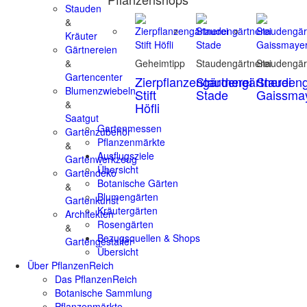
Stauden
&
Kräuter
Gärtnereien
&
Geheimtipp
Staudengärtnerei
Staudengär
Gartencenter
Zierpflanzengärtnerei
Staudengärtnerei
Staudeng
Blumenzwiebeln
Stift
Stade
Gaissma
&
Höfli
Saatgut
Gartenmessen
Gartenzubehör
Pflanzenmärkte
&
Ausflugsziele
Gartenwerkzeug
Übersicht
Gartendeko
Botanische Gärten
&
Blumengärten
Gartenkunst
Kräutergärten
Architekten
Rosengärten
&
Bezugsquellen & Shops
Gartengestalter
Übersicht
Über PflanzenReich
Das PflanzenReich
Botanische Sammlung
Pflanzenmärkte