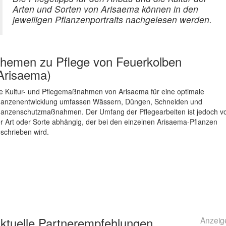
Arten und Sorten von Arisaema können in den
jeweiligen Pflanzenportraits nachgelesen werden.
hemen zu
Pflege von Feuerkolben
Arisaema)
e Kultur- und Pflegemaßnahmen von Arisaema für eine optimale
lanzenentwicklung umfassen Wässern, Düngen, Schneiden und
lanzenschutzmaßnahmen. Der Umfang der Pflegearbeiten ist jedoch v
r Art oder Sorte abhängig, der bei den einzelnen Arisaema-Pflanzen
schrieben wird.
ktuelle
Partnerempfehlungen
Anzeig