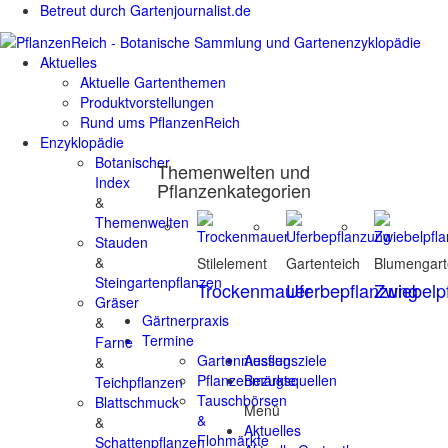
Betreut durch Gartenjournalist.de
Aktuelles
Aktuelle Gartenthemen
Produktvorstellungen
Rund ums PflanzenReich
Enzyklopädie
Botanischer
Themenwelten und
Index
Pflanzenkategorien
&
Themenwelten
Stauden
&
Stilelement
Gartenteich
Blumengar
Steingartenpflanzen
Trockenmauer
Uferbepflanzung
Zwiebelp
Gräser
Gärtnerpraxis
&
Termine
Farne
Gartenmessen
Ausflugsziele
&
Pflanzenmärkte
Bezugsquellen
Teichpflanzen
Tauschbörsen
Blattschmuck
Menü
&
&
Aktuelles
Flohmärkte
Schattenpflanzen