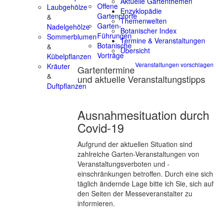
Aktuelle Gartenthemen
Offene
Laubgehölze
Enzyklopädie
Gartenpforte
&
Themenwelten
Garten-
Nadelgehölze
Botanischer Index
Führungen
Sommerblumen
Termine & Veranstaltungen
Botanische
&
Übersicht
Vorträge
Kübelpflanzen
Veranstaltungen vorschlagen
Kräuter
Gartentermine
&
und aktuelle Veranstaltungstipps
Duftpflanzen
Ausnahmesituation durch
Covid-19
Aufgrund der aktuellen Situation sind
zahlreiche Garten-Veranstaltungen von
Veranstaltungsverboten und -
einschränkungen betroffen. Durch eine sich
täglich ändernde Lage bitte ich Sie, sich auf
den Seiten der Messeveranstalter zu
informieren.