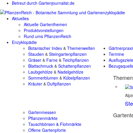
Betreut durch Gartenjournalist.de
Aktuelles
Aktuelle Gartenthemen
Produktvorstellungen
Rund ums PflanzenReich
Enzyklopädie
Botanischer Index
&
Themenwelten
Gärtnerpraxi
Stauden
&
Steingartenpflanzen
Termine
Gräser
&
Farne
&
Teichpflanzen
Ausflugsziel
Blattschmuck
&
Schattenpflanzen
Bezugsquell
Laubgehölze
&
Nadelgehölze
Themenw
Sommerblumen
&
Kübelpflanzen
Kräuter
&
Duftpflanzen
Alp
Ste
Gartenmessen
Gartente
Pflanzenmärkte
Tauschbörsen & Flohmärkte
Offene Gartenpforte