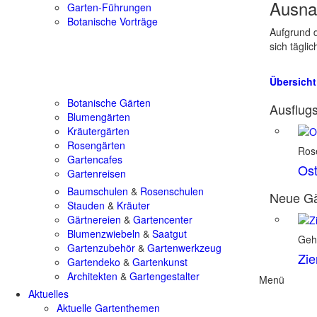
Ausna
Garten-Führungen
Botanische Vorträge
Aufgrund d
sich tägli
Übersicht
Botanische Gärten
Ausflugs
Blumengärten
Kräutergärten
Rosengärten
Ros
Gartencafes
Ost
Gartenreisen
Baumschulen
&
Rosenschulen
Neue Gä
Stauden
&
Kräuter
Gärtnereien
&
Gartencenter
Blumenzwiebeln
&
Saatgut
Geh
Gartenzubehör
&
Gartenwerkzeug
Zie
Gartendeko
&
Gartenkunst
Architekten
&
Gartengestalter
Menü
Aktuelles
Aktuelle Gartenthemen