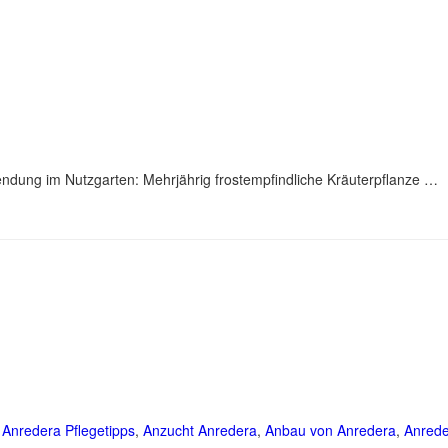
endung im Nutzgarten: Mehrjährig frostempfindliche Kräuterpflanze …
,
Anredera Pflegetipps
,
Anzucht Anredera
,
Anbau von Anredera
,
Anred