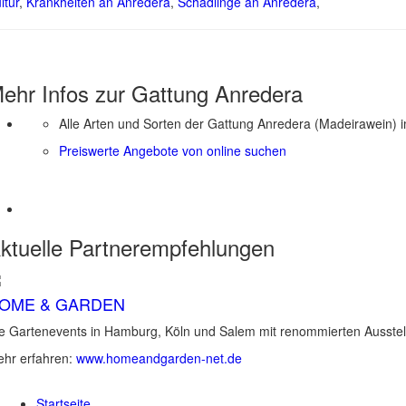
ltur
,
Krankheiten an Anredera
,
Schädlinge an Anredera
,
ehr Infos zur Gattung
Anredera
Alle Arten und Sorten der Gattung Anredera (Madeirawein) 
Preiswerte Angebote von online suchen
ktuelle
Partnerempfehlungen
OME & GARDEN
e Gartenevents in Hamburg, Köln und Salem mit renommierten Ausstel
hr erfahren:
www.homeandgarden-net.de
Startseite