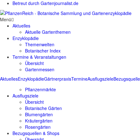
Betreut durch Gartenjournalist.de
Menü
Aktuelles
Aktuelle Gartenthemen
Enzyklopädie
Themenwelten
Botanischer Index
Termine & Veranstaltungen
Übersicht
Gartenmessen
Aktuelles
Enzyklopädie
Gärtnerpraxis
Termine
Ausflugsziele
Bezugsquell
Pflanzenmärkte
Ausflugsziele
Übersicht
Botanische Gärten
Blumengärten
Kräutergärten
Rosengärten
Bezugsquellen & Shops
Übersicht