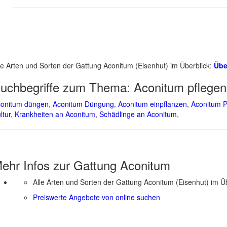
le Arten und Sorten der Gattung Aconitum (Eisenhut) im Überblick:
Übe
uchbegriffe zum Thema:
Aconitum pflegen
onitum düngen
,
Aconitum Düngung
,
Aconitum einpflanzen
,
Aconitum P
ltur
,
Krankheiten an Aconitum
,
Schädlinge an Aconitum
,
ehr Infos zur Gattung
Aconitum
Alle Arten und Sorten der Gattung Aconitum (Eisenhut) im Ü
Preiswerte Angebote von online suchen