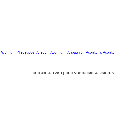
,
Aconitum Pflegetipps
,
Anzucht Aconitum
,
Anbau von Aconitum
,
Aconi
Erstellt am
03.11.2011
| Letzte Aktualisierung:
30. August 2