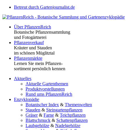
Betreut durch Gartenjournalist.de
Über PflanzenReich
Botanische Pflanzensammlung
und Fotogärtnerei
Pflanzenverkauf
Kräuter und Stauden
im schönen Müglitztal
Pflanzenmärkte
Lernen Sie mein Pflanzen-
sortiment persönlich kennen
Aktuelles
Aktuelle Gartenthemen
Produktvorstellungen
Rund ums PflanzenReich
Enzyklopädie
Botanischer Index
&
Themenwelten
Stauden
&
Steingartenpflanzen
Gräser
&
Farne
&
Teichpflanzen
Blattschmuck
&
Schattenpflanzen
Laubgehölze
&
Nadelgehölze