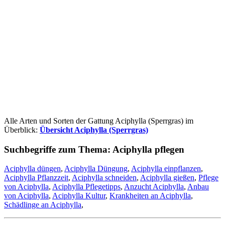
Alle Arten und Sorten der Gattung Aciphylla (Sperrgras) im
Überblick:
Übersicht Aciphylla (Sperrgras)
Suchbegriffe zum Thema:
Aciphylla pflegen
Aciphylla düngen
,
Aciphylla Düngung
,
Aciphylla einpflanzen
,
Aciphylla Pflanzzeit
,
Aciphylla schneiden
,
Aciphylla gießen
,
Pflege
von Aciphylla
,
Aciphylla Pflegetipps
,
Anzucht Aciphylla
,
Anbau
von Aciphylla
,
Aciphylla Kultur
,
Krankheiten an Aciphylla
,
Schädlinge an Aciphylla
,