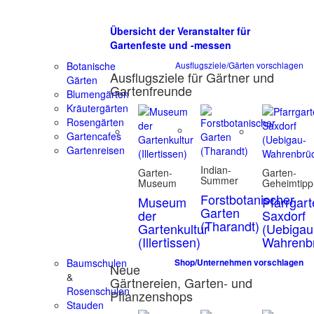
Übersicht der Veranstalter für
Gartenfeste und -messen
Botanische
Ausflugsziele/Gärten vorschlagen
Ausflugsziele für Gärtner und
Gärten
Gartenfreunde
Blumengärten
Kräutergärten
Rosengärten
Gartencafes
Gartenreisen
Indian-
Garten-
Garten-
Summer
Museum
Geheimtipp
Forstbotanischer
Museum
Pfarrgar
Garten
der
Saxdorf
(Tharandt)
Gartenkultur
(Uebigau
(Illertissen)
Wahrenb
Baumschulen
Shop/Unternehmen vorschlagen
Neue
&
Gärtnereien, Garten- und
Rosenschulen
Pflanzenshops
Stauden