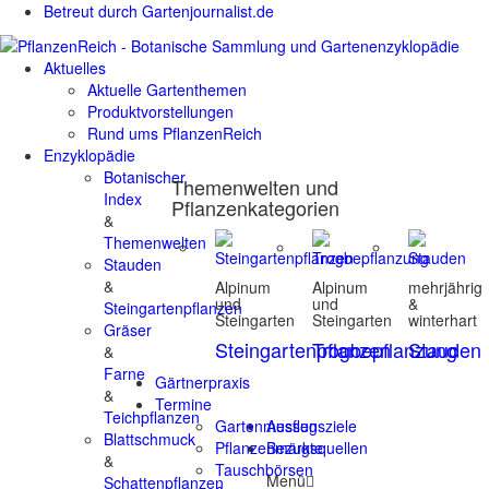
Betreut durch Gartenjournalist.de
Aktuelles
Aktuelle Gartenthemen
Produktvorstellungen
Rund ums PflanzenReich
Enzyklopädie
Botanischer
Themenwelten und
Index
Pflanzenkategorien
&
Themenwelten
Stauden
&
Alpinum
Alpinum
mehrjährig
und
und
&
Steingartenpflanzen
Steingarten
Steingarten
winterhart
Gräser
Steingartenpflanzen
Trogbepflanzung
Stauden
&
Farne
Gärtnerpraxis
&
Termine
Teichpflanzen
Gartenmessen
Ausflugsziele
Blattschmuck
Pflanzenmärkte
Bezugsquellen
&
Tauschbörsen
Menü
Schattenpflanzen