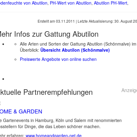
denfeuchte von Abutilon
,
PH-Wert von Abutilon
,
Abutilon PH-Wert
,
Erstellt am
03.11.2011
| Letzte Aktualisierung:
30. August 2
ehr Infos zur Gattung
Abutilon
Alle Arten und Sorten der Gattung Abutilon (Schönmalve) im
Überblick:
Übersicht Abutilon (Schönmalve)
Preiswerte Angebote von online suchen
ktuelle
Partnerempfehlungen
Anzeig
OME & GARDEN
e Gartenevents in Hamburg, Köln und Salem mit renommierten
sstellern für Dinge, die das Leben schöner machen.
hr erfahren:
www.homeandgarden-net.de