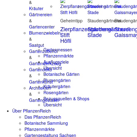
&
Kräuter
Gärtnereien
&
Geheimtipp
Staudengärtnerei
Staudengär
Gartencenter
Zierpflanzengärtnerei
Staudengärtnerei
Staudeng
Blumenzwiebeln
Stift
Stade
Gaissma
&
Höfli
Saatgut
Gartenmessen
Gartenzubehör
Pflanzenmärkte
&
Ausflugsziele
Gartenwerkzeug
Übersicht
Gartendeko
Botanische Gärten
&
Blumengärten
Gartenkunst
Kräutergärten
Architekten
Rosengärten
&
Bezugsquellen & Shops
Gartengestalter
Übersicht
Über PflanzenReich
Das PflanzenReich
Botanische Sammlung
Pflanzenmärkte
Gartengestaltung Sachsen