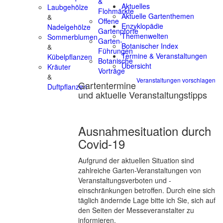
&
Aktuelles
Laubgehölze
Flohmärkte
Aktuelle Gartenthemen
&
Offene
Enzyklopädie
Nadelgehölze
Gartenpforte
Themenwelten
Sommerblumen
Garten-
Botanischer Index
&
Führungen
Termine & Veranstaltungen
Kübelpflanzen
Botanische
Übersicht
Kräuter
Vorträge
&
Veranstaltungen vorschlagen
Gartentermine
Duftpflanzen
und aktuelle Veranstaltungstipps
Ausnahmesituation durch
Covid-19
Aufgrund der aktuellen Situation sind
zahlreiche Garten-Veranstaltungen von
Veranstaltungsverboten und -
einschränkungen betroffen. Durch eine sich
täglich ändernde Lage bitte ich Sie, sich auf
den Seiten der Messeveranstalter zu
informieren.