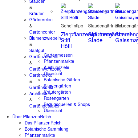
Stauden
&
Kräuter
Gärtnereien
&
Geheimtipp
Staudengärtnerei
Staudengär
Gartencenter
Zierpflanzengärtnerei
Staudengärtnerei
Staudeng
Blumenzwiebeln
Stift
Stade
Gaissma
&
Höfli
Saatgut
Gartenmessen
Gartenzubehör
Pflanzenmärkte
&
Ausflugsziele
Gartenwerkzeug
Übersicht
Gartendeko
Botanische Gärten
&
Blumengärten
Gartenkunst
Kräutergärten
Architekten
Rosengärten
&
Bezugsquellen & Shops
Gartengestalter
Übersicht
Über PflanzenReich
Das PflanzenReich
Botanische Sammlung
Pflanzenmärkte