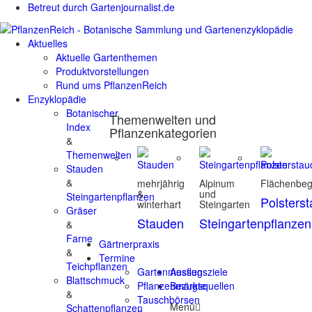
Betreut durch Gartenjournalist.de
Aktuelles
Aktuelle Gartenthemen
Produktvorstellungen
Rund ums PflanzenReich
Enzyklopädie
Botanischer
Themenwelten und
Index
Pflanzenkategorien
&
Themenwelten
Stauden
&
mehrjährig
Alpinum
Flächenbe
&
und
Steingartenpflanzen
Polsters
winterhart
Steingarten
Gräser
Stauden
Steingartenpflanzen
&
Farne
Gärtnerpraxis
&
Termine
Teichpflanzen
Gartenmessen
Ausflugsziele
Blattschmuck
Pflanzenmärkte
Bezugsquellen
&
Tauschbörsen
Menü
Schattenpflanzen