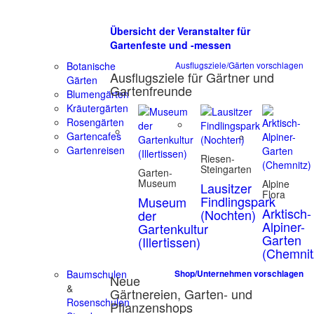
Übersicht der Veranstalter für
Gartenfeste und -messen
Botanische
Ausflugsziele/Gärten vorschlagen
Ausflugsziele für Gärtner und
Gärten
Gartenfreunde
Blumengärten
Kräutergärten
Rosengärten
Gartencafes
Gartenreisen
Riesen-
Steingarten
Garten-
Museum
Alpine
Lausitzer
Flora
Findlingspark
Museum
Arktisch-
(Nochten)
der
Alpiner-
Gartenkultur
Garten
(Illertissen)
(Chemnit
Baumschulen
Shop/Unternehmen vorschlagen
Neue
&
Gärtnereien, Garten- und
Rosenschulen
Pflanzenshops