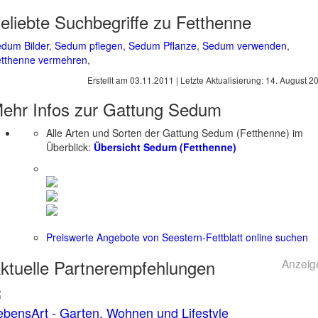
eliebte Suchbegriffe zu Fetthenne
dum Bilder
,
Sedum pflegen
,
Sedum Pflanze
,
Sedum verwenden
,
tthenne vermehren
,
Erstellt am
03.11.2011
| Letzte Aktualisierung:
14. August 2
ehr Infos zur Gattung
Sedum
Alle Arten und Sorten der Gattung Sedum (Fetthenne) im
Überblick:
Übersicht Sedum (Fetthenne)
Preiswerte Angebote von Seestern-Fettblatt online suchen
ktuelle
Partnerempfehlungen
Anzeig
ebensArt - Garten, Wohnen und Lifestyle