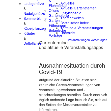
&
Aktuelles
Laubgehölze
Flohmärkte
Aktuelle Gartenthemen
&
Offene
Enzyklopädie
Nadelgehölze
Gartenpforte
Themenwelten
Sommerblumen
Garten-
Botanischer Index
&
Führungen
Termine & Veranstaltungen
Kübelpflanzen
Botanische
Übersicht
Kräuter
Vorträge
&
Veranstaltungen vorschlagen
Gartentermine
Duftpflanzen
und aktuelle Veranstaltungstipps
Ausnahmesituation durch
Covid-19
Aufgrund der aktuellen Situation sind
zahlreiche Garten-Veranstaltungen von
Veranstaltungsverboten und -
einschränkungen betroffen. Durch eine sich
täglich ändernde Lage bitte ich Sie, sich auf
den Seiten der Messeveranstalter zu
informieren.