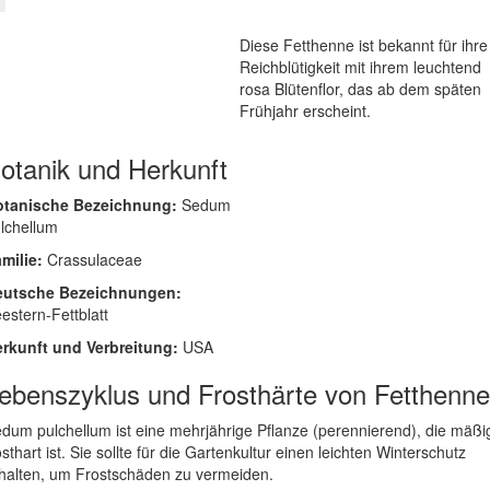
Diese Fetthenne ist bekannt für ihre
Reichblütigkeit mit ihrem leuchtend
rosa Blütenflor, das ab dem späten
Frühjahr erscheint.
otanik und Herkunft
otanische Bezeichnung:
Sedum
lchellum
milie:
Crassulaceae
eutsche Bezeichnungen:
estern-Fettblatt
rkunft und Verbreitung:
USA
ebenszyklus und Frosthärte von Fetthenne
dum pulchellum ist eine mehrjährige Pflanze (perennierend), die mäßi
osthart ist. Sie sollte für die Gartenkultur einen leichten Winterschutz
halten, um Frostschäden zu vermeiden.