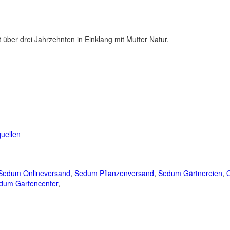
t über drei Jahrzehnten in Einklang mit Mutter Natur.
uellen
Sedum Onlineversand
,
Sedum Pflanzenversand
,
Sedum Gärtnereien
,
dum Gartencenter
,