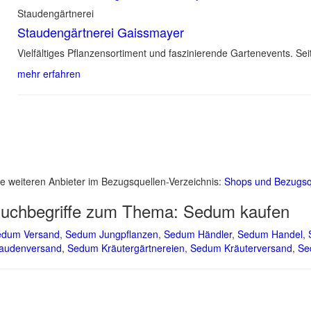
Staudengärtnerei
Staudengärtnerei Gaissmayer
Vielfältiges Pflanzensortiment und faszinierende Gartenevents. Sei
mehr erfahren
le weiteren Anbieter im Bezugsquellen-Verzeichnis:
Shops und Bezugsq
uchbegriffe zum Thema:
Sedum kaufen
edum Versand
,
Sedum Jungpflanzen
,
Sedum Händler
,
Sedum Handel
,
audenversand
,
Sedum Kräutergärtnereien
,
Sedum Kräuterversand
,
Se