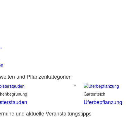
s
e
en
elten und Pflanzenkategorien
chenbegrünung
Gartenteich
sterstauden
Uferbepflanzung
rmine und aktuelle Veranstaltungstipps