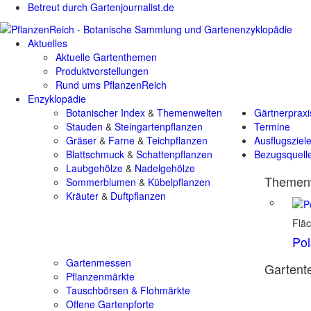
Betreut durch Gartenjournalist.de
Aktuelles
Aktuelle Gartenthemen
Produktvorstellungen
Rund ums PflanzenReich
Enzyklopädie
Botanischer Index
&
Themenwelten
Gärtnerpraxi
Stauden
&
Steingartenpflanzen
Termine
Gräser
&
Farne
&
Teichpflanzen
Ausflugsziel
Blattschmuck
&
Schattenpflanzen
Bezugsquell
Laubgehölze
&
Nadelgehölze
Themenw
Sommerblumen
&
Kübelpflanzen
Kräuter
&
Duftpflanzen
Flä
Pol
Gartenmessen
Gartente
Pflanzenmärkte
Tauschbörsen & Flohmärkte
Offene Gartenpforte