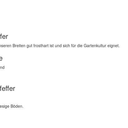
fer
ren Breiten gut frosthart ist und sich für die Gartenkultur eignet.
e
end
effer
iesige Böden.