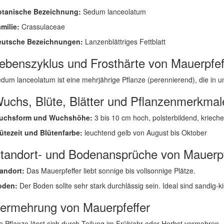
otanische Bezeichnung:
Sedum lanceolatum
milie:
Crassulaceae
eutsche Bezeichnungen:
Lanzenblättriges Fettblatt
ebenszyklus und Frosthärte von Mauerpfef
dum lanceolatum ist eine mehrjährige Pflanze (perennierend), die in unse
uchs, Blüte, Blätter und Pflanzenmerkmal
uchsform und Wuchshöhe:
3 bis 10 cm hoch, polsterbildend, kriech
ütezeit und Blütenfarbe:
leuchtend gelb von August bis Oktober
tandort- und Bodenansprüche von Mauerpf
andort:
Das Mauerpfeffer liebt sonnige bis vollsonnige Plätze.
oden:
Der Boden sollte sehr stark durchlässig sein. Ideal sind sandig-k
ermehrung von Mauerpfeffer
e Pflanze lässt sich durch Teilung im Frühjahr oder Herbst vermehren.