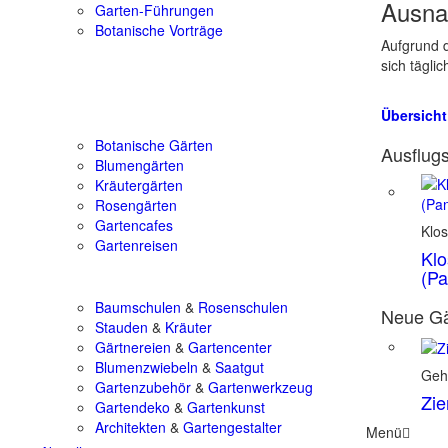
Ausna
Garten-Führungen
Botanische Vorträge
Aufgrund d
sich tägli
Übersicht
Botanische Gärten
Ausflugs
Blumengärten
Kräutergärten
Rosengärten
Gartencafes
Klos
Gartenreisen
Klo
(Pa
Baumschulen
&
Rosenschulen
Neue Gä
Stauden
&
Kräuter
Gärtnereien
&
Gartencenter
Blumenzwiebeln
&
Saatgut
Geh
Gartenzubehör
&
Gartenwerkzeug
Zie
Gartendeko
&
Gartenkunst
Architekten
&
Gartengestalter
Menü