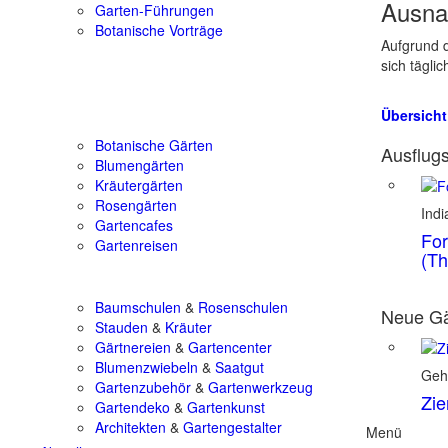
Ausna
Garten-Führungen
Botanische Vorträge
Aufgrund d
sich tägli
Übersicht
Botanische Gärten
Ausflugs
Blumengärten
Kräutergärten
Rosengärten
Ind
Gartencafes
For
Gartenreisen
(Th
Baumschulen
&
Rosenschulen
Neue Gä
Stauden
&
Kräuter
Gärtnereien
&
Gartencenter
Blumenzwiebeln
&
Saatgut
Geh
Gartenzubehör
&
Gartenwerkzeug
Zie
Gartendeko
&
Gartenkunst
Architekten
&
Gartengestalter
Menü