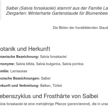
Salbei (Salvia forsskaolei) stammt aus der Familie
Ziergarten: Winterharte Gartenstaude für Blumenbee
Die Blüten der horstbildenden Staud
otanik und Herkunft
otanische Bezeichnung:
Salvia forsskaolei
ynonyme:
Salvia bifida, Salvia bulgarica, Salvia pontica
milie:
Lamiaceae
eutsche Bezeichnungen:
Salbei
rkunft und Verbreitung:
Balkan, Türkei
ebenszyklus und Frosthärte von Salbei
lvia forsskaolei ist eine mehrjährige Pflanze (perennierend), die in unse