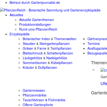
Betreut durch Gartenjournalist.de
Aktuelles
Aktuelle Gartenthemen
Produktvorstellungen
Rund ums PflanzenReich
Enzyklopädie
Botanischer Index
&
Themenwelten
Gärtnerpraxi
Stauden
&
Steingartenpflanzen
Termine
Gräser
&
Farne
&
Teichpflanzen
Ausflugsziel
Blattschmuck
&
Schattenpflanzen
Bezugsquell
Laubgehölze
&
Nadelgehölze
Themenw
Sommerblumen
&
Kübelpflanzen
Kräuter
&
Duftpflanzen
Gart
Ufe
Gartenmessen
Gartente
Pflanzenmärkte
Tauschbörsen & Flohmärkte
Offene Gartenpforte