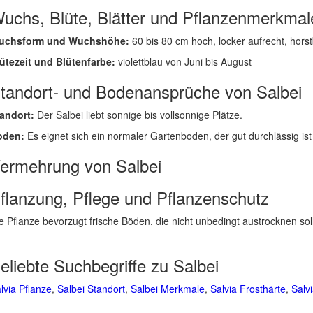
uchs, Blüte, Blätter und Pflanzenmerkmal
uchsform und Wuchshöhe:
60 bis 80 cm hoch, locker aufrecht, hors
ütezeit und Blütenfarbe:
violettblau von Juni bis August
tandort- und Bodenansprüche von Salbei
andort:
Der Salbei liebt sonnige bis vollsonnige Plätze.
oden:
Es eignet sich ein normaler Gartenboden, der gut durchlässig ist 
ermehrung von Salbei
flanzung, Pflege und Pflanzenschutz
e Pflanze bevorzugt frische Böden, die nicht unbedingt austrocknen so
eliebte Suchbegriffe zu Salbei
lvia Pflanze
,
Salbei Standort
,
Salbei Merkmale
,
Salvia Frosthärte
,
Salv