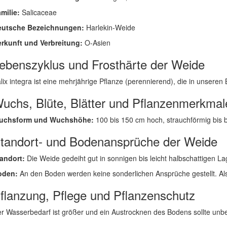
milie:
Salicaceae
eutsche Bezeichnungen:
Harlekin-Weide
rkunft und Verbreitung:
O-Asien
ebenszyklus und Frosthärte der Weide
lix integra ist eine mehrjährige Pflanze (perennierend), die in unseren Br
uchs, Blüte, Blätter und Pflanzenmerkmal
uchsform und Wuchshöhe:
100 bis 150 cm hoch, strauchförmig bis
tandort- und Bodenansprüche der Weide
andort:
Die Weide gedeiht gut in sonnigen bis leicht halbschattigen La
oden:
An den Boden werden keine sonderlichen Ansprüche gestellt. Als 
flanzung, Pflege und Pflanzenschutz
r Wasserbedarf ist größer und ein Austrocknen des Bodens sollte un