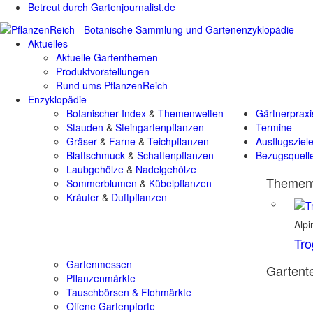
Betreut durch Gartenjournalist.de
Aktuelles
Aktuelle Gartenthemen
Produktvorstellungen
Rund ums PflanzenReich
Enzyklopädie
Botanischer Index
&
Themenwelten
Gärtnerpraxi
Stauden
&
Steingartenpflanzen
Termine
Gräser
&
Farne
&
Teichpflanzen
Ausflugsziel
Blattschmuck
&
Schattenpflanzen
Bezugsquell
Laubgehölze
&
Nadelgehölze
Themenw
Sommerblumen
&
Kübelpflanzen
Kräuter
&
Duftpflanzen
Alp
Tro
Gartenmessen
Gartente
Pflanzenmärkte
Tauschbörsen & Flohmärkte
Offene Gartenpforte