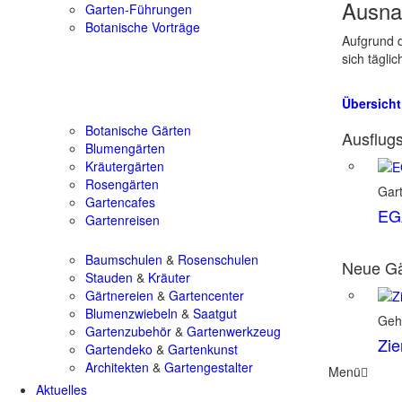
Ausna
Garten-Führungen
Botanische Vorträge
Aufgrund d
sich tägli
Übersicht
Botanische Gärten
Ausflugs
Blumengärten
Kräutergärten
Rosengärten
Gart
Gartencafes
EGA
Gartenreisen
Baumschulen
&
Rosenschulen
Neue Gä
Stauden
&
Kräuter
Gärtnereien
&
Gartencenter
Blumenzwiebeln
&
Saatgut
Geh
Gartenzubehör
&
Gartenwerkzeug
Zie
Gartendeko
&
Gartenkunst
Architekten
&
Gartengestalter
Menü
Aktuelles