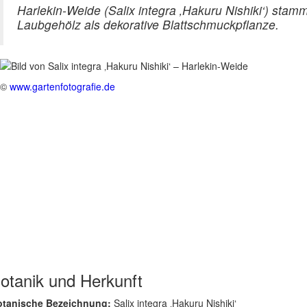
Harlekin-Weide (Salix integra ‚Hakuru Nishiki‘) sta
Laubgehölz als dekorative Blattschmuckpflanze.
©
www.gartenfotografie.de
otanik und Herkunft
otanische Bezeichnung:
Salix integra ‚Hakuru Nishiki‘