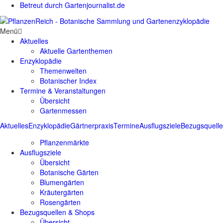
Betreut durch Gartenjournalist.de
Menü
Aktuelles
Aktuelle Gartenthemen
Enzyklopädie
Themenwelten
Botanischer Index
Termine & Veranstaltungen
Übersicht
Gartenmessen
Aktuelles
Enzyklopädie
Gärtnerpraxis
Termine
Ausflugsziele
Bezugsquell
Pflanzenmärkte
Ausflugsziele
Übersicht
Botanische Gärten
Blumengärten
Kräutergärten
Rosengärten
Bezugsquellen & Shops
Übersicht