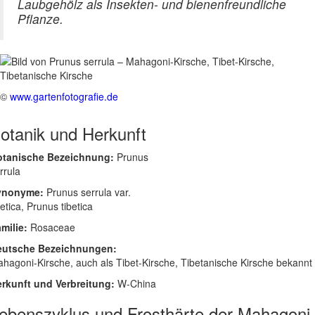
Laubgehölz als Insekten- und bienenfreundliche
Pflanze.
©
www.gartenfotografie.de
otanik und Herkunft
otanische Bezeichnung:
Prunus
rrula
ynonyme:
Prunus serrula var.
betica, Prunus tibetica
milie:
Rosaceae
eutsche Bezeichnungen:
hagoni-Kirsche, auch als Tibet-Kirsche, Tibetanische Kirsche bekannt
rkunft und Verbreitung:
W-China
ebenszyklus und Frosthärte der Mahagoni