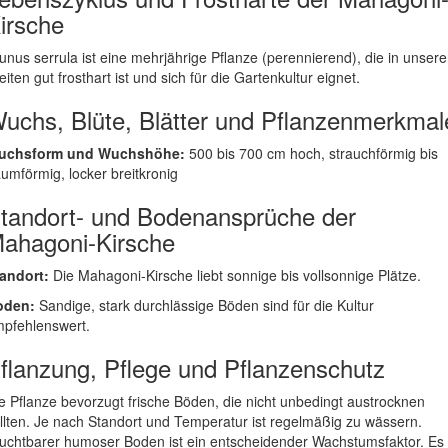
irsche
unus serrula ist eine mehrjährige Pflanze (perennierend), die in unser
eiten gut frosthart ist und sich für die Gartenkultur eignet.
uchs, Blüte, Blätter und Pflanzenmerkmal
uchsform und Wuchshöhe:
500 bis 700 cm hoch, strauchförmig bis
umförmig, locker breitkronig
tandort- und Bodenansprüche der
ahagoni-Kirsche
andort:
Die Mahagoni-Kirsche liebt sonnige bis vollsonnige Plätze.
oden:
Sandige, stark durchlässige Böden sind für die Kultur
pfehlenswert.
flanzung, Pflege und Pflanzenschutz
e Pflanze bevorzugt frische Böden, die nicht unbedingt austrocknen
llten. Je nach Standort und Temperatur ist regelmäßig zu wässern.
uchtbarer humoser Boden ist ein entscheidender Wachstumsfaktor. Es