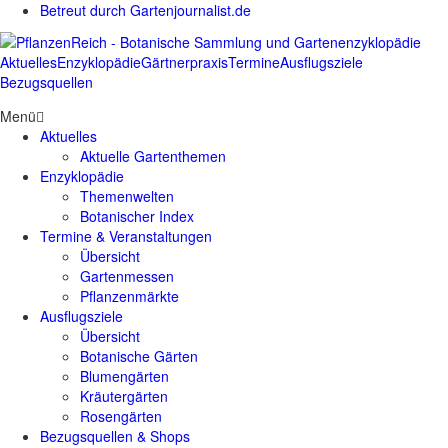
Betreut durch Gartenjournalist.de
Aktuelles
Enzyklopädie
Gärtnerpraxis
Termine
Ausflugsziele
Bezugsquellen
Menü
Aktuelles
Aktuelle Gartenthemen
Enzyklopädie
Themenwelten
Botanischer Index
Termine & Veranstaltungen
Übersicht
Gartenmessen
Pflanzenmärkte
Ausflugsziele
Übersicht
Botanische Gärten
Blumengärten
Kräutergärten
Rosengärten
Bezugsquellen & Shops