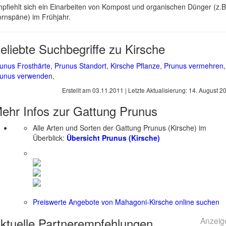
pfiehlt sich ein Einarbeiten von Kompost und organischen Dünger (z.B
rnspäne) im Frühjahr.
eliebte Suchbegriffe zu Kirsche
unus Frosthärte
,
Prunus Standort
,
Kirsche Pflanze
,
Prunus vermehren
,
unus verwenden
,
Erstellt am
03.11.2011
| Letzte Aktualisierung:
14. August 2
ehr Infos zur Gattung
Prunus
Alle Arten und Sorten der Gattung Prunus (Kirsche) im
Überblick:
Übersicht Prunus (Kirsche)
Preiswerte Angebote von Mahagoni-Kirsche online suchen
ktuelle
Partnerempfehlungen
Anzeig