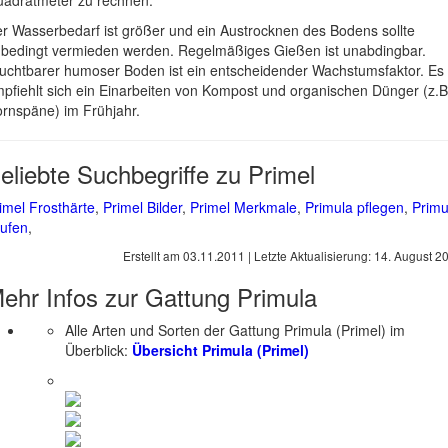
adratmeter zu rechnen.
r Wasserbedarf ist größer und ein Austrocknen des Bodens sollte
bedingt vermieden werden. Regelmäßiges Gießen ist unabdingbar.
uchtbarer humoser Boden ist ein entscheidender Wachstumsfaktor. Es
pfiehlt sich ein Einarbeiten von Kompost und organischen Dünger (z.B
rnspäne) im Frühjahr.
eliebte Suchbegriffe zu Primel
imel Frosthärte
,
Primel Bilder
,
Primel Merkmale
,
Primula pflegen
,
Primu
ufen
,
Erstellt am
03.11.2011
| Letzte Aktualisierung:
14. August 2
ehr Infos zur Gattung
Primula
Alle Arten und Sorten der Gattung Primula (Primel) im
Überblick:
Übersicht Primula (Primel)