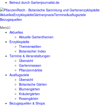
Betreut durch Gartenjournalist.de
Aktuelles
Enzyklopädie
Gärtnerpraxis
Termine
Ausflugsziele
Bezugsquellen
Menü
Aktuelles
Aktuelle Gartenthemen
Enzyklopädie
Themenwelten
Botanischer Index
Termine & Veranstaltungen
Übersicht
Gartenmessen
Pflanzenmärkte
Ausflugsziele
Übersicht
Botanische Gärten
Blumengärten
Kräutergärten
Rosengärten
Bezugsquellen & Shops