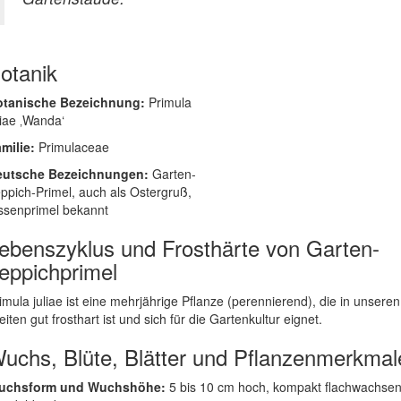
otanik
otanische Bezeichnung:
Primula
liae ‚Wanda‘
milie:
Primulaceae
eutsche Bezeichnungen:
Garten-
ppich-Primel, auch als Ostergruß,
ssenprimel bekannt
ebenszyklus und Frosthärte von Garten-
eppichprimel
imula juliae ist eine mehrjährige Pflanze (perennierend), die in unseren
eiten gut frosthart ist und sich für die Gartenkultur eignet.
uchs, Blüte, Blätter und Pflanzenmerkmal
uchsform und Wuchshöhe:
5 bis 10 cm hoch, kompakt flachwachsen