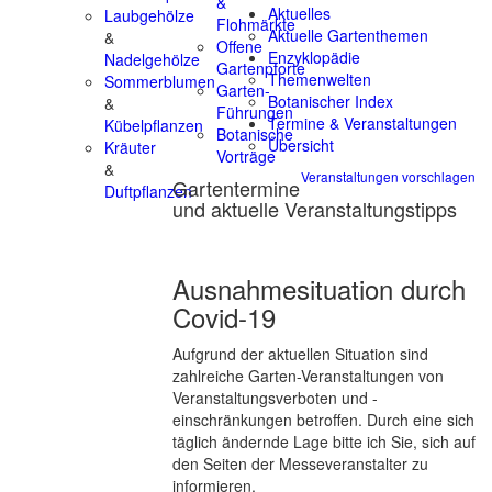
&
Aktuelles
Laubgehölze
Flohmärkte
Aktuelle Gartenthemen
&
Offene
Enzyklopädie
Nadelgehölze
Gartenpforte
Themenwelten
Sommerblumen
Garten-
Botanischer Index
&
Führungen
Termine & Veranstaltungen
Kübelpflanzen
Botanische
Übersicht
Kräuter
Vorträge
&
Veranstaltungen vorschlagen
Gartentermine
Duftpflanzen
und aktuelle Veranstaltungstipps
Ausnahmesituation durch
Covid-19
Aufgrund der aktuellen Situation sind
zahlreiche Garten-Veranstaltungen von
Veranstaltungsverboten und -
einschränkungen betroffen. Durch eine sich
täglich ändernde Lage bitte ich Sie, sich auf
den Seiten der Messeveranstalter zu
informieren.