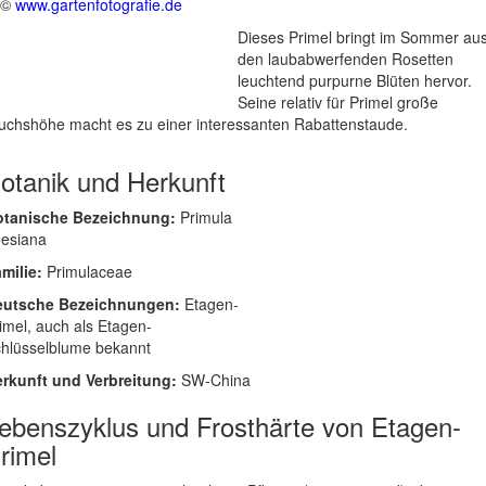
©
www.gartenfotografie.de
Dieses Primel bringt im Sommer au
den laubabwerfenden Rosetten
leuchtend purpurne Blüten hervor.
Seine relativ für Primel große
chshöhe macht es zu einer interessanten Rabattenstaude.
otanik und Herkunft
otanische Bezeichnung:
Primula
esiana
milie:
Primulaceae
eutsche Bezeichnungen:
Etagen-
imel, auch als Etagen-
hlüsselblume bekannt
rkunft und Verbreitung:
SW-China
ebenszyklus und Frosthärte von Etagen-
rimel