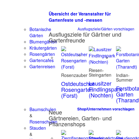
Übersicht der Veranstalter für
Gartenfeste und -messen
Botanische
Ausflugsziele/Gärten vorschlagen
Ausflugsziele für Gärtner und
Gärten
Gartenfreunde
Blumengärten
Kräutergärten
Rosengärten
Gartencafes
Gartenreisen
Riesen-
Steingarten
Rosenzauber
Indian-
Summer
Lausitzer
Ostdeutscher
Forstbot
Findlingspark
Rosengarten
Garten
(Nochten)
(Forst)
(Tharand
Baumschulen
Shop/Unternehmen vorschlagen
Neue
&
Gärtnereien, Garten- und
Rosenschulen
Pflanzenshops
Stauden
&