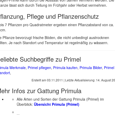
agen-Primel kann durch die Aussaat von Samen vermehrt werden. Die
lanze lässt sich durch Teilung im Frühjahr oder Herbst vermehren.
flanzung, Pflege und Pflanzenschutz
bis 7 Pflanzen pro Quadratmeter ergeben einen Pflanzabstand von ca.
0cm.
e Pflanze bevorzugt frische Böden, die nicht unbedingt austrocknen
llten. Je nach Standort und Temperatur ist regelmäßig zu wässern.
eliebte Suchbegriffe zu Primel
imula Merkmale
,
Primel pflegen
,
Primula kaufen
,
Primula Bilder
,
Primel
andort
,
Erstellt am
03.11.2011
| Letzte Aktualisierung:
14. August 2
ehr Infos zur Gattung
Primula
Alle Arten und Sorten der Gattung Primula (Primel) im
Überblick:
Übersicht Primula (Primel)