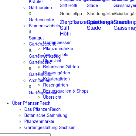
Kräuter
Gärtnereien
&
Geheimtipp
Staudengärtnerei
Staudengär
Gartencenter
Zierpflanzengärtnerei
Staudengärtnerei
Staudeng
Blumenzwiebeln
Stift
Stade
Gaissma
&
Höfli
Saatgut
Gartenmessen
Gartenzubehör
Pflanzenmärkte
&
Ausflugsziele
Gartenwerkzeug
Übersicht
Gartendeko
Botanische Gärten
&
Blumengärten
Gartenkunst
Kräutergärten
Architekten
Rosengärten
&
Bezugsquellen & Shops
Gartengestalter
Übersicht
Über PflanzenReich
Das PflanzenReich
Botanische Sammlung
Pflanzenmärkte
Gartengestaltung Sachsen