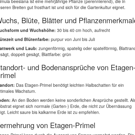
imula beesiana ist eine mehrjährige Pflanze (perennierend), die in
seren Breiten gut frosthart ist und sich für die Gartenkultur eignet.
uchs, Blüte, Blätter und Pflanzenmerkmal
uchsform und Wuchshöhe:
30 bis 40 cm hoch, aufrecht
ütezeit und Blütenfarbe:
purpur von Juni bis Juli
attwerk und Laub:
zungenförmig, spatelig oder spatelförmig, Blattran
sägt, doppelt gesägt, Blattfarbe: grün
tandort- und Bodenansprüche von Etagen
rimel
andort:
Das Etagen-Primel benötigt leichten Halbschatten für ein
timales Wachstum.
oden:
An den Boden werden keine sonderlichen Ansprüche gestellt. Al
bstrat eignet sich normale (Garten-) Erde, die nicht zur Übernässung
igt. Leicht saure bis kalkarme Erde ist zu empfehlen.
ermehrung von Etagen-Primel