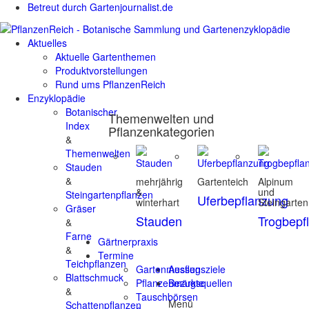
Betreut durch Gartenjournalist.de
Aktuelles
Aktuelle Gartenthemen
Produktvorstellungen
Rund ums PflanzenReich
Enzyklopädie
Botanischer
Themenwelten und
Index
Pflanzenkategorien
&
Themenwelten
Stauden
&
mehrjährig
Gartenteich
Alpinum
&
und
Steingartenpflanzen
Uferbepflanzung
winterhart
Steingarten
Gräser
Stauden
Trogbepf
&
Farne
Gärtnerpraxis
&
Termine
Teichpflanzen
Gartenmessen
Ausflugsziele
Blattschmuck
Pflanzenmärkte
Bezugsquellen
&
Tauschbörsen
Menü
Schattenpflanzen