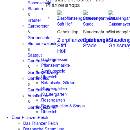
Rosenschulen
Pflanzenshops
Stauden
&
Kräuter
Gärtnereien
&
Geheimtipp
Staudengärtnerei
Staudengär
Gartencenter
Zierpflanzengärtnerei
Staudengärtnerei
Staudeng
Blumenzwiebeln
Stift
Stade
Gaissma
&
Höfli
Saatgut
Gartenmessen
Gartenzubehör
Pflanzenmärkte
&
Ausflugsziele
Gartenwerkzeug
Übersicht
Gartendeko
Botanische Gärten
&
Blumengärten
Gartenkunst
Kräutergärten
Architekten
Rosengärten
&
Bezugsquellen & Shops
Gartengestalter
Übersicht
Über PflanzenReich
Das PflanzenReich
Botanische Sammlung