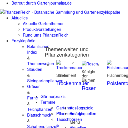
Betreut durch Gartenjournalist.de
Aktuelles
Aktuelle Gartenthemen
Produktvorstellungen
Rund ums PflanzenReich
Enzyklopädie
Botanischer
Themenwelten und
Index
Pflanzenkategorien
&
Themenwelten
Stauden
Königin
&
Stilelement
Flächenbe
der
Blumen
Steingartenpflanzen
Trockenmauer
Polsters
Gräser
Rosen
&
Gärtnerpraxis
Farne
Termine
&
Gartenmessen
Ausflugsziele
Teichpflanzen
Pflanzenmärkte
Bezugsquellen
Blattschmuck
Tauschbörsen
&
Menü
&
Schattenpflanzen
Aktuelles