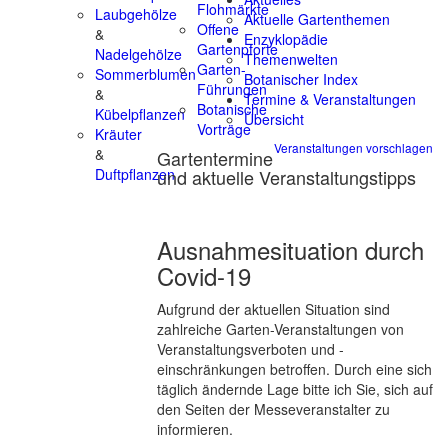
Flohmärkte
Laubgehölze
Aktuelle Gartenthemen
Offene
&
Enzyklopädie
Gartenpforte
Nadelgehölze
Themenwelten
Garten-
Sommerblumen
Botanischer Index
Führungen
&
Termine & Veranstaltungen
Botanische
Kübelpflanzen
Übersicht
Vorträge
Kräuter
Veranstaltungen vorschlagen
&
Gartentermine
und aktuelle Veranstaltungstipps
Duftpflanzen
Ausnahmesituation durch
Covid-19
Aufgrund der aktuellen Situation sind
zahlreiche Garten-Veranstaltungen von
Veranstaltungsverboten und -
einschränkungen betroffen. Durch eine sich
täglich ändernde Lage bitte ich Sie, sich auf
den Seiten der Messeveranstalter zu
informieren.