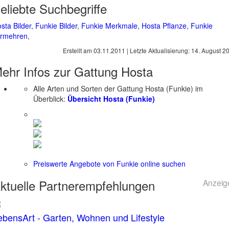
eliebte Suchbegriffe
sta Bilder
,
Funkie Bilder
,
Funkie Merkmale
,
Hosta Pflanze
,
Funkie
ermehren
,
Erstellt am
03.11.2011
| Letzte Aktualisierung:
14. August 2
ehr Infos zur Gattung
Hosta
Alle Arten und Sorten der Gattung Hosta (Funkie) im
Überblick:
Übersicht Hosta (Funkie)
Preiswerte Angebote von Funkie online suchen
ktuelle
Partnerempfehlungen
Anzeig
ebensArt - Garten, Wohnen und Lifestyle