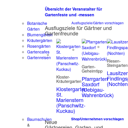
Übersicht der Veranstalter für
Gartenfeste und -messen
Botanische
Ausflugsziele/Gärten vorschlagen
Ausflugsziele für Gärtner und
Gärten
Gartenfreunde
Blumengärten
Kräutergärten
Rosengärten
Gartencafes
Gartenreisen
Riesen-
Steingarten
Garten-
Geheimtipp
Lausitzer
Kloster-
Findling
Pfarrgarten
Kräutergarten
(Nochten
Saxdorf
Klostergarten
(Uebigau-
St.
Wahrenbrück)
Marienstern
(Panschwitz-
Kuckau)
Baumschulen
Shop/Unternehmen vorschlagen
Neue
&
Gärtnereien, Garten- und