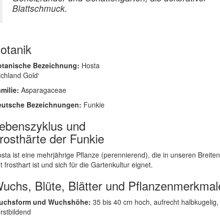
Blattschmuck.
otanik
otanische Bezeichnung:
Hosta
ichland Gold‘
milie:
Asparagaceae
eutsche Bezeichnungen:
Funkie
ebenszyklus und
rosthärte der Funkie
sta ist eine mehrjährige Pflanze (perennierend), die in unseren Breiten
t frosthart ist und sich für die Gartenkultur eignet.
uchs, Blüte, Blätter und Pflanzenmerkmal
uchsform und Wuchshöhe:
35 bis 40 cm hoch, aufrecht halbkugelig,
rstbildend