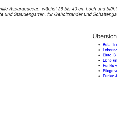
Familie Asparagaceae, wächst 35 bis 40 cm hoch und blü
e und Staudengärten, für Gehölzränder und Schattengärt
Übersich
Botanik 
Lebensz
Blüte, B
Licht- 
Funkie 
Pflege v
Funkie J