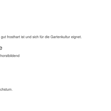
ut frosthart ist und sich für die Gartenkultur eignet.
e
 horstbildend
achstum.