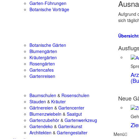
Ausna
Garten-Führungen
Botanische Vorträge
Aufgrund d
sich tägli
Übersicht
Botanische Gärten
Ausflugs
Blumengärten
Kräutergärten
Rosengärten
Spr
Gartencafes
Arz
Gartenreisen
(Bu
Baumschulen
&
Rosenschulen
Neue Gä
Stauden
&
Kräuter
Gärtnereien
&
Gartencenter
Blumenzwiebeln
&
Saatgut
Geh
Gartenzubehör
&
Gartenwerkzeug
Zie
Gartendeko
&
Gartenkunst
Architekten
&
Gartengestalter
Menü