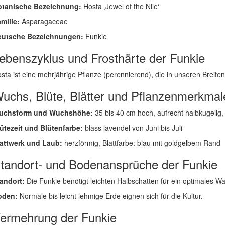
otanische Bezeichnung:
Hosta ‚Jewel of the Nile‘
milie:
Asparagaceae
eutsche Bezeichnungen:
Funkie
ebenszyklus und Frosthärte der Funkie
sta ist eine mehrjährige Pflanze (perennierend), die in unseren Breiten g
uchs, Blüte, Blätter und Pflanzenmerkmal
uchsform und Wuchshöhe:
35 bis 40 cm hoch, aufrecht halbkugelig,
ütezeit und Blütenfarbe:
blass lavendel von Juni bis Juli
attwerk und Laub:
herzförmig, Blattfarbe: blau mit goldgelbem Rand
tandort- und Bodenansprüche der Funkie
andort:
Die Funkie benötigt leichten Halbschatten für ein optimales W
oden:
Normale bis leicht lehmige Erde eignen sich für die Kultur.
ermehrung der Funkie