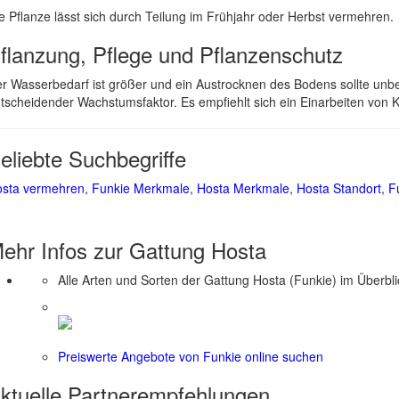
e Pflanze lässt sich durch Teilung im Frühjahr oder Herbst vermehren.
flanzung, Pflege und Pflanzenschutz
r Wasserbedarf ist größer und ein Austrocknen des Bodens sollte unb
tscheidender Wachstumsfaktor. Es empfiehlt sich ein Einarbeiten von
eliebte Suchbegriffe
sta vermehren
,
Funkie Merkmale
,
Hosta Merkmale
,
Hosta Standort
,
F
ehr Infos zur Gattung
Hosta
Alle Arten und Sorten der Gattung Hosta (Funkie) im Überbl
Preiswerte Angebote von Funkie online suchen
ktuelle
Partnerempfehlungen