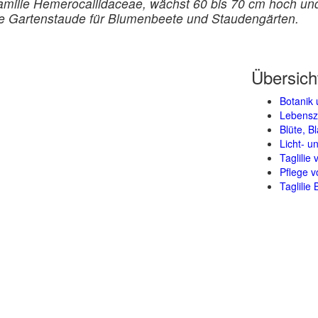
 Familie Hemerocallidaceae, wächst 60 bis 70 cm hoch un
e Gartenstaude für Blumenbeete und Staudengärten.
Übersich
Botanik 
Lebensz
Blüte, B
Licht- 
Taglilie
Pflege v
Taglilie