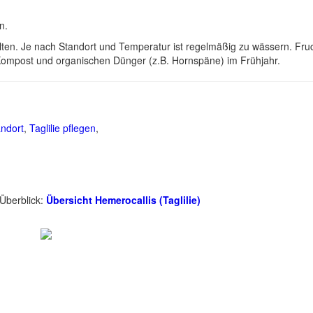
n.
llten. Je nach Standort und Temperatur ist regelmäßig zu wässern. Fru
 Kompost und organischen Dünger (z.B. Hornspäne) im Frühjahr.
andort
,
Taglilie pflegen
,
 Überblick:
Übersicht Hemerocallis (Taglilie)