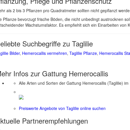
flanzung, Pflege und Pflanzenschutz
hr als 2 bis 3 Pflanzen pro Quadratmeter sollten nicht gepflanzt werde
e Pflanze bevorzugt frische Böden, die nicht unbedingt austrocknen so
tscheidender Wachstumsfaktor. Es empfiehlt sich ein Einarbeiten von
eliebte Suchbegriffe zu Taglilie
glilie Bilder
,
Hemerocallis vermehren
,
Taglilie Pflanze
,
Hemerocallis St
ehr Infos zur Gattung
Hemerocallis
Alle Arten und Sorten der Gattung Hemerocallis (Taglilie) im
Preiswerte Angebote von Taglilie online suchen
ktuelle
Partnerempfehlungen