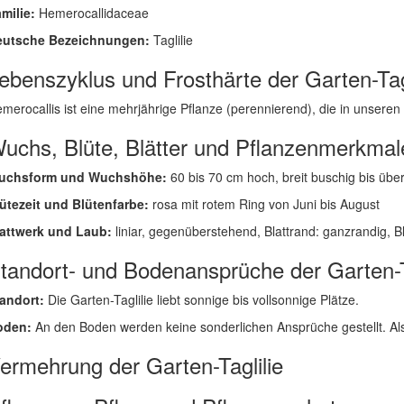
milie:
Hemerocallidaceae
eutsche Bezeichnungen:
Taglilie
ebenszyklus und Frosthärte der Garten-Tagl
merocallis ist eine mehrjährige Pflanze (perennierend), die in unseren Br
uchs, Blüte, Blätter und Pflanzenmerkmal
uchsform und Wuchshöhe:
60 bis 70 cm hoch, breit buschig bis übe
ütezeit und Blütenfarbe:
rosa mit rotem Ring von Juni bis August
attwerk und Laub:
liniar, gegenüberstehend, Blattrand: ganzrandig, Bl
tandort- und Bodenansprüche der Garten-T
andort:
Die Garten-Taglilie liebt sonnige bis vollsonnige Plätze.
oden:
An den Boden werden keine sonderlichen Ansprüche gestellt. Als 
ermehrung der Garten-Taglilie