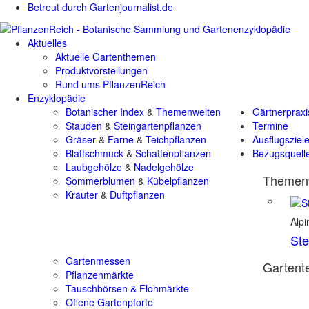
Betreut durch Gartenjournalist.de
Aktuelles
Aktuelle Gartenthemen
Produktvorstellungen
Rund ums PflanzenReich
Enzyklopädie
Botanischer Index
&
Themenwelten
Gärtnerpraxi
Stauden
&
Steingartenpflanzen
Termine
Gräser
&
Farne
&
Teichpflanzen
Ausflugsziel
Blattschmuck
&
Schattenpflanzen
Bezugsquell
Laubgehölze
&
Nadelgehölze
Themenw
Sommerblumen
&
Kübelpflanzen
Kräuter
&
Duftpflanzen
Alp
Ste
Gartenmessen
Gartente
Pflanzenmärkte
Tauschbörsen & Flohmärkte
Offene Gartenpforte