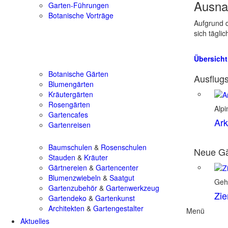
Ausna
Garten-Führungen
Botanische Vorträge
Aufgrund d
sich tägli
Übersicht
Botanische Gärten
Ausflugs
Blumengärten
Kräutergärten
Rosengärten
Alpi
Gartencafes
Ark
Gartenreisen
Baumschulen
&
Rosenschulen
Neue Gä
Stauden
&
Kräuter
Gärtnereien
&
Gartencenter
Blumenzwiebeln
&
Saatgut
Geh
Gartenzubehör
&
Gartenwerkzeug
Zie
Gartendeko
&
Gartenkunst
Architekten
&
Gartengestalter
Menü
Aktuelles