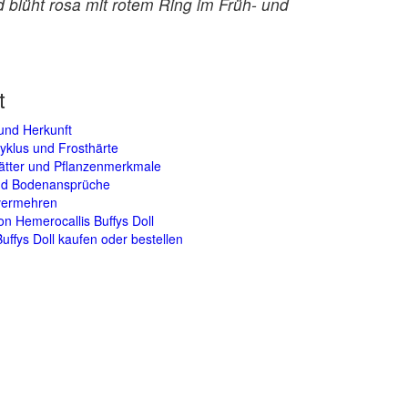
d blüht rosa mit rotem Ring im Früh- und
t
und Herkunft
yklus und Frosthärte
lätter und Pflanzenmerkmale
und Bodenansprüche
 vermehren
on Hemerocallis Buffys Doll
 Buffys Doll kaufen oder bestellen