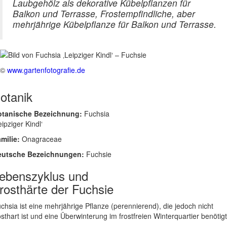
Laubgehölz als dekorative Kübelpflanzen für
Balkon und Terrasse, Frostempfindliche, aber
mehrjährige Kübelpflanze für Balkon und Terrasse.
©
www.gartenfotografie.de
otanik
otanische Bezeichnung:
Fuchsia
eipziger Kindl‘
milie:
Onagraceae
eutsche Bezeichnungen:
Fuchsie
ebenszyklus und
rosthärte der Fuchsie
chsia ist eine mehrjährige Pflanze (perennierend), die jedoch nicht
osthart ist und eine Überwinterung im frostfreien Winterquartier benötigt