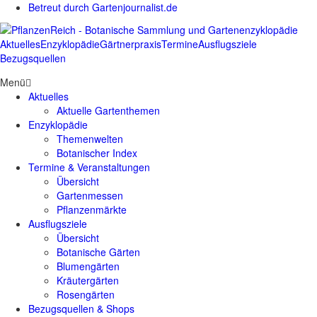
Betreut durch Gartenjournalist.de
Aktuelles
Enzyklopädie
Gärtnerpraxis
Termine
Ausflugsziele
Bezugsquellen
Menü
Aktuelles
Aktuelle Gartenthemen
Enzyklopädie
Themenwelten
Botanischer Index
Termine & Veranstaltungen
Übersicht
Gartenmessen
Pflanzenmärkte
Ausflugsziele
Übersicht
Botanische Gärten
Blumengärten
Kräutergärten
Rosengärten
Bezugsquellen & Shops