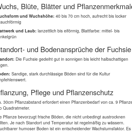
uchs, Blüte, Blätter und Pflanzenmerkmal
uchsform und Wuchshöhe:
40 bis 70 cm hoch, aufrecht bis locker
rauchförmig
attwerk und Laub:
lanzettlich bis eiförmig, Blattfarbe: mittel- bis
nkelgrün
tandort- und Bodenansprüche der Fuchsie
andort:
Die Fuchsie gedeiht gut in sonnigen bis leicht halbschattigen
gen.
oden:
Sandige, stark durchlässige Böden sind für die Kultur
pfehlenswert.
flanzung, Pflege und Pflanzenschutz
. 30cm Pflanzabstand erfordert einen Pflanzenbedarf von ca. 9 Pflanz
o Quadratmeter.
e Pflanze bevorzugt frische Böden, die nicht unbedingt austrocknen
llten. Je nach Standort und Temperatur ist regelmäßig zu wässern.
uchtbarer humoser Boden ist ein entscheidender Wachstumsfaktor. Es