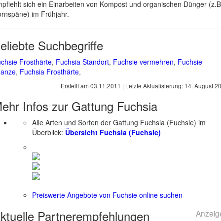
pfiehlt sich ein Einarbeiten von Kompost und organischen Dünger (z.B
rnspäne) im Frühjahr.
eliebte Suchbegriffe
chsie Frosthärte
,
Fuchsia Standort
,
Fuchsie vermehren
,
Fuchsie
lanze
,
Fuchsia Frosthärte
,
Erstellt am
03.11.2011
| Letzte Aktualisierung:
14. August 2
ehr Infos zur Gattung
Fuchsia
Alle Arten und Sorten der Gattung Fuchsia (Fuchsie) im
Überblick:
Übersicht Fuchsia (Fuchsie)
Preiswerte Angebote von Fuchsie online suchen
ktuelle
Partnerempfehlungen
Anzeig