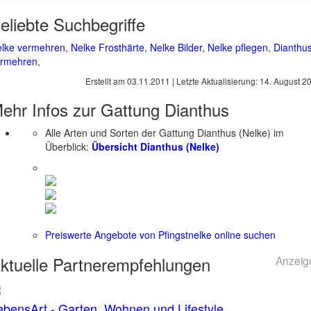
eliebte Suchbegriffe
lke vermehren
,
Nelke Frosthärte
,
Nelke Bilder
,
Nelke pflegen
,
Dianthu
ermehren
,
Erstellt am
03.11.2011
| Letzte Aktualisierung:
14. August 2
ehr Infos zur Gattung
Dianthus
Alle Arten und Sorten der Gattung Dianthus (Nelke) im
Überblick:
Übersicht Dianthus (Nelke)
Preiswerte Angebote von Pfingstnelke online suchen
ktuelle
Partnerempfehlungen
Anzeig
ebensArt - Garten, Wohnen und Lifestyle