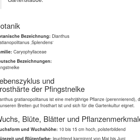
otanik
otanische Bezeichnung:
Dianthus
atianopolitanus ‚Splendens‘
milie:
Caryophyllaceae
eutsche Bezeichnungen:
ingstnelke
ebenszyklus und
rosthärte der Pfingstnelke
anthus gratianopolitanus ist eine mehrjährige Pflanze (perennierend), d
 unseren Breiten gut frosthart ist und sich für die Gartenkultur eignet.
uchs, Blüte, Blätter und Pflanzenmerkmal
uchsform und Wuchshöhe:
10 bis 15 cm hoch, polsterbildend
ütezeit und Blütenfarbe:
leuchtend karminrot von Mai bis Juni