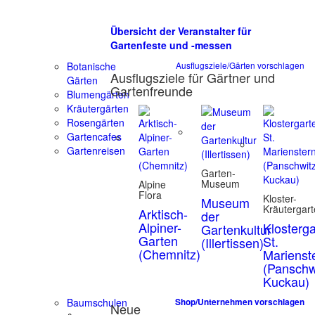
Übersicht der Veranstalter für
Gartenfeste und -messen
Botanische
Ausflugsziele/Gärten vorschlagen
Ausflugsziele für Gärtner und
Gärten
Gartenfreunde
Blumengärten
Kräutergärten
Rosengärten
Gartencafes
Gartenreisen
Garten-
Museum
Alpine
Flora
Kloster-
Museum
Kräutergar
Arktisch-
der
Alpiner-
Klosterg
Gartenkultur
Garten
St.
(Illertissen)
(Chemnitz)
Marienst
(Panschw
Kuckau)
Baumschulen
Shop/Unternehmen vorschlagen
Neue