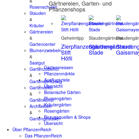
&
Gärtnereien, Garten- und
Rosenschulen
Pflanzenshops
Stauden
&
Kräuter
Gärtnereien
&
Geheimtipp
Staudengärtnerei
Staudengär
Gartencenter
Zierpflanzengärtnerei
Staudengärtnerei
Staudeng
Blumenzwiebeln
Stift
Stade
Gaissma
&
Höfli
Saatgut
Gartenmessen
Gartenzubehör
Pflanzenmärkte
&
Ausflugsziele
Gartenwerkzeug
Übersicht
Gartendeko
Botanische Gärten
&
Blumengärten
Gartenkunst
Kräutergärten
Architekten
Rosengärten
&
Bezugsquellen & Shops
Gartengestalter
Übersicht
Über PflanzenReich
Das PflanzenReich