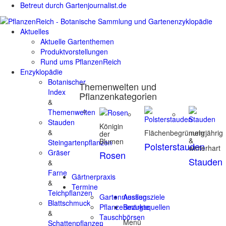
Betreut durch Gartenjournalist.de
Aktuelles
Aktuelle Gartenthemen
Produktvorstellungen
Rund ums PflanzenReich
Enzyklopädie
Botanischer
Themenwelten und
Index
Pflanzenkategorien
&
Themenwelten
Stauden
Königin
&
Flächenbegrünung
mehrjährig
der
&
Blumen
Steingartenpflanzen
Polsterstauden
winterhart
Gräser
Rosen
Stauden
&
Farne
Gärtnerpraxis
&
Termine
Teichpflanzen
Gartenmessen
Ausflugsziele
Blattschmuck
Pflanzenmärkte
Bezugsquellen
&
Tauschbörsen
Menü
Schattenpflanzen