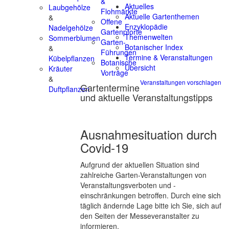
&
Aktuelles
Laubgehölze
Flohmärkte
Aktuelle Gartenthemen
&
Offene
Enzyklopädie
Nadelgehölze
Gartenpforte
Themenwelten
Sommerblumen
Garten-
Botanischer Index
&
Führungen
Termine & Veranstaltungen
Kübelpflanzen
Botanische
Übersicht
Kräuter
Vorträge
&
Veranstaltungen vorschlagen
Gartentermine
Duftpflanzen
und aktuelle Veranstaltungstipps
Ausnahmesituation durch
Covid-19
Aufgrund der aktuellen Situation sind
zahlreiche Garten-Veranstaltungen von
Veranstaltungsverboten und -
einschränkungen betroffen. Durch eine sich
täglich ändernde Lage bitte ich Sie, sich auf
den Seiten der Messeveranstalter zu
informieren.