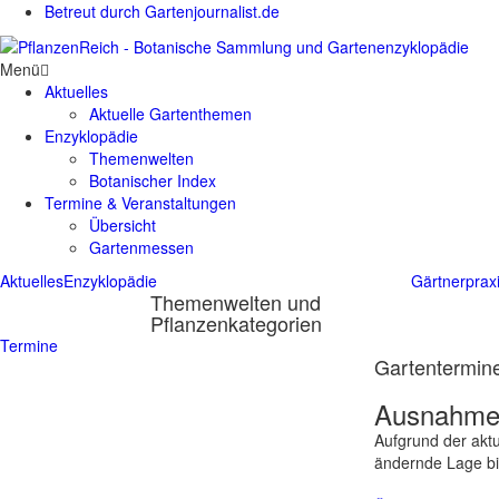
Betreut durch Gartenjournalist.de
Menü
Aktuelles
Aktuelle Gartenthemen
Enzyklopädie
Themenwelten
Botanischer Index
Termine & Veranstaltungen
Übersicht
Gartenmessen
Aktuelles
Enzyklopädie
Gärtnerprax
Themenwelten und
Pflanzenkategorien
Termine
Gartentermine
Ausnahmes
Aufgrund der aktu
ändernde Lage bit