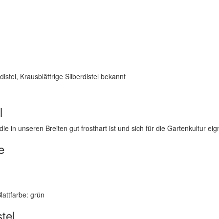
istel, Krausblättrige Silberdistel bekannt
l
ie in unseren Breiten gut frosthart ist und sich für die Gartenkultur eig
e
Blattfarbe: grün
tel