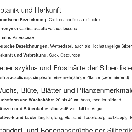
otanik und Herkunft
otanische Bezeichnung:
Carlina acaulis ssp. simplex
ynonyme:
Carlina acaulis var. caulescens
milie:
Asteraceae
eutsche Bezeichnungen:
Wetterdistel, auch als Hochstängelige Silberd
rkunft und Verbreitung:
Süd-, Osteuropa
ebenszyklus und Frosthärte der Silberdiste
rlina acaulis ssp. simplex ist eine mehrjährige Pflanze (perennierend), d
uchs, Blüte, Blätter und Pflanzenmerkmal
uchsform und Wuchshöhe:
20 bis 40 cm hoch, rosettenbildend
ütezeit und Blütenfarbe:
silberweiß von Juli bis August
attwerk und Laub:
länglich, lang, Blattrand: fiederlappig, spitzlappig, 
tandort- und Bodenansprüche der Silberdis