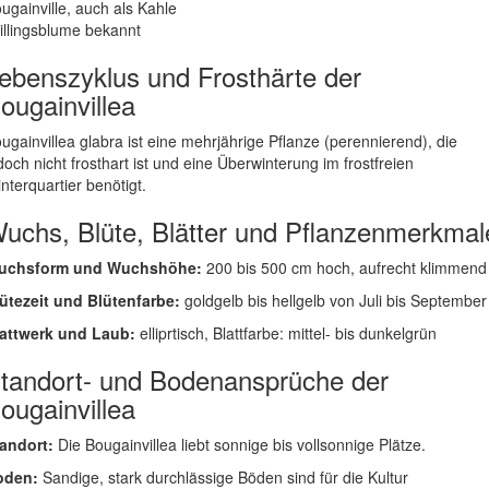
ugainville, auch als Kahle
illingsblume bekannt
ebenszyklus und Frosthärte der
ougainvillea
ugainvillea glabra ist eine mehrjährige Pflanze (perennierend), die
doch nicht frosthart ist und eine Überwinterung im frostfreien
nterquartier benötigt.
uchs, Blüte, Blätter und Pflanzenmerkmal
uchsform und Wuchshöhe:
200 bis 500 cm hoch, aufrecht klimmend
ütezeit und Blütenfarbe:
goldgelb bis hellgelb von Juli bis September
attwerk und Laub:
elliprtisch, Blattfarbe: mittel- bis dunkelgrün
tandort- und Bodenansprüche der
ougainvillea
andort:
Die Bougainvillea liebt sonnige bis vollsonnige Plätze.
oden:
Sandige, stark durchlässige Böden sind für die Kultur