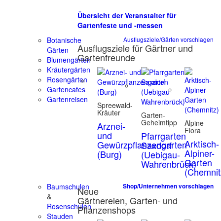
Übersicht der Veranstalter für
Gartenfeste und -messen
Botanische
Ausflugsziele/Gärten vorschlagen
Ausflugsziele für Gärtner und
Gärten
Gartenfreunde
Blumengärten
Kräutergärten
Rosengärten
Gartencafes
Gartenreisen
Spreewald-
Kräuter
Garten-
Geheimtipp
Alpine
Arznei-
Flora
und
Pfarrgarten
Arktisch-
Gewürzpflanzengarten
Saxdorf
Alpiner-
(Burg)
(Uebigau-
Garten
Wahrenbrück)
(Chemnit
Baumschulen
Shop/Unternehmen vorschlagen
Neue
&
Gärtnereien, Garten- und
Rosenschulen
Pflanzenshops
Stauden