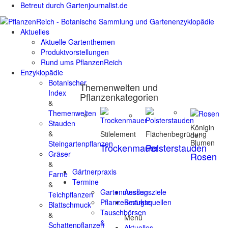
Betreut durch Gartenjournalist.de
Aktuelles
Aktuelle Gartenthemen
Produktvorstellungen
Rund ums PflanzenReich
Enzyklopädie
Botanischer
Themenwelten und
Index
Pflanzenkategorien
&
Themenwelten
Stauden
Königin
&
Stilelement
Flächenbegrünung
der
Blumen
Steingartenpflanzen
Trockenmauer
Polsterstauden
Gräser
Rosen
&
Gärtnerpraxis
Farne
Termine
&
Gartenmessen
Ausflugsziele
Teichpflanzen
Pflanzenmärkte
Bezugsquellen
Blattschmuck
Tauschbörsen
&
Menü
&
Schattenpflanzen
Aktuelles