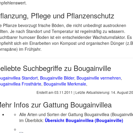
pfehlenswert.
flanzung, Pflege und Pflanzenschutz
e Pflanze bevorzugt frische Böden, die nicht unbedingt austrocknen
llten. Je nach Standort und Temperatur ist regelmäßig zu wässern.
uchtbarer humoser Boden ist ein entscheidender Wachstumsfaktor. Es
pfiehlt sich ein Einarbeiten von Kompost und organischen Dünger (z.B
rnspäne) im Frühjahr.
eliebte Suchbegriffe zu Bougainville
ugainvillea Standort
,
Bougainville Bilder
,
Bougainville vermehren
,
ugainvillea Frosthärte
,
Bougainville Merkmale
,
Erstellt am
03.11.2011
| Letzte Aktualisierung:
14. August 2
ehr Infos zur Gattung
Bougainvillea
Alle Arten und Sorten der Gattung Bougainvillea (Bougainvill
im Überblick:
Übersicht Bougainvillea (Bougainville)