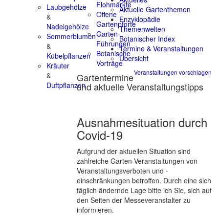
Flohmärkte
Laubgehölze
Aktuelle Gartenthemen
Offene
&
Enzyklopädie
Gartenpforte
Nadelgehölze
Themenwelten
Garten-
Sommerblumen
Botanischer Index
Führungen
&
Termine & Veranstaltungen
Botanische
Kübelpflanzen
Übersicht
Vorträge
Kräuter
Veranstaltungen vorschlagen
&
Gartentermine
und aktuelle Veranstaltungstipps
Duftpflanzen
Ausnahmesituation durch
Covid-19
Aufgrund der aktuellen Situation sind
zahlreiche Garten-Veranstaltungen von
Veranstaltungsverboten und -
einschränkungen betroffen. Durch eine sich
täglich ändernde Lage bitte ich Sie, sich auf
den Seiten der Messeveranstalter zu
informieren.