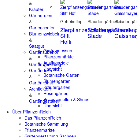
&
Kräuter
Gärtnereien
&
Geheimtipp
Staudengärtnerei
Staudengär
Gartencenter
Zierpflanzengärtnerei
Staudengärtnerei
Staudeng
Blumenzwiebeln
Stift
Stade
Gaissma
&
Höfli
Saatgut
Gartenmessen
Gartenzubehör
Pflanzenmärkte
&
Ausflugsziele
Gartenwerkzeug
Übersicht
Gartendeko
Botanische Gärten
&
Blumengärten
Gartenkunst
Kräutergärten
Architekten
Rosengärten
&
Bezugsquellen & Shops
Gartengestalter
Übersicht
Über PflanzenReich
Das PflanzenReich
Botanische Sammlung
Pflanzenmärkte
Gartengestaltung Sachsen