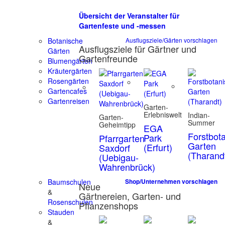
Übersicht der Veranstalter für
Gartenfeste und -messen
Botanische
Ausflugsziele/Gärten vorschlagen
Ausflugsziele für Gärtner und
Gärten
Gartenfreunde
Blumengärten
Kräutergärten
Rosengärten
Gartencafes
Gartenreisen
Garten-
Erlebniswelt
Indian-
Garten-
Summer
Geheimtipp
EGA
Forstbot
Park
Pfarrgarten
Garten
(Erfurt)
Saxdorf
(Tharand
(Uebigau-
Wahrenbrück)
Baumschulen
Shop/Unternehmen vorschlagen
Neue
&
Gärtnereien, Garten- und
Rosenschulen
Pflanzenshops
Stauden
&