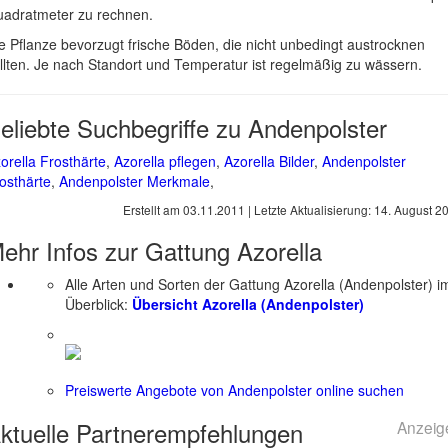
adratmeter zu rechnen.
e Pflanze bevorzugt frische Böden, die nicht unbedingt austrocknen
llten. Je nach Standort und Temperatur ist regelmäßig zu wässern.
eliebte Suchbegriffe zu Andenpolster
orella Frosthärte
,
Azorella pflegen
,
Azorella Bilder
,
Andenpolster
osthärte
,
Andenpolster Merkmale
,
Erstellt am
03.11.2011
| Letzte Aktualisierung:
14. August 2
ehr Infos zur Gattung
Azorella
Alle Arten und Sorten der Gattung Azorella (Andenpolster) i
Überblick:
Übersicht Azorella (Andenpolster)
Preiswerte Angebote von Andenpolster online suchen
ktuelle
Partnerempfehlungen
Anzeig