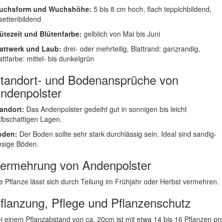
uchsform und Wuchshöhe:
5 bis 8 cm hoch, flach teppichbildend,
settenbildend
ütezeit und Blütenfarbe:
gelblich von Mai bis Juni
attwerk und Laub:
drei- oder mehrteilig, Blattrand: ganzrandig,
attfarbe: mittel- bis dunkelgrün
tandort- und Bodenansprüche von
ndenpolster
andort:
Das Andenpolster gedeiht gut in sonnigen bis leicht
lbschattigen Lagen.
oden:
Der Boden sollte sehr stark durchlässig sein. Ideal sind sandig-
esige Böden.
ermehrung von Andenpolster
e Pflanze lässt sich durch Teilung im Frühjahr oder Herbst vermehren.
flanzung, Pflege und Pflanzenschutz
i einem Pflanzabstand von ca. 20cm ist mit etwa 14 bis 16 Pflanzen pr