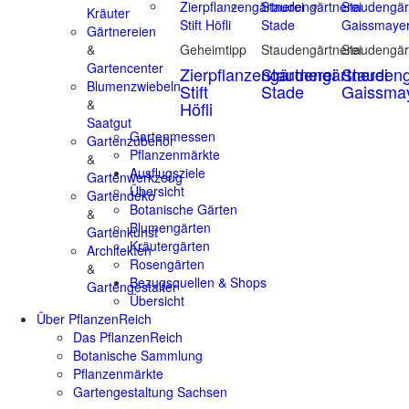
Kräuter
Gärtnereien
&
Geheimtipp
Staudengärtnerei
Staudengär
Gartencenter
Zierpflanzengärtnerei
Staudengärtnerei
Staudeng
Blumenzwiebeln
Stift
Stade
Gaissma
&
Höfli
Saatgut
Gartenmessen
Gartenzubehör
Pflanzenmärkte
&
Ausflugsziele
Gartenwerkzeug
Übersicht
Gartendeko
Botanische Gärten
&
Blumengärten
Gartenkunst
Kräutergärten
Architekten
Rosengärten
&
Bezugsquellen & Shops
Gartengestalter
Übersicht
Über PflanzenReich
Das PflanzenReich
Botanische Sammlung
Pflanzenmärkte
Gartengestaltung Sachsen