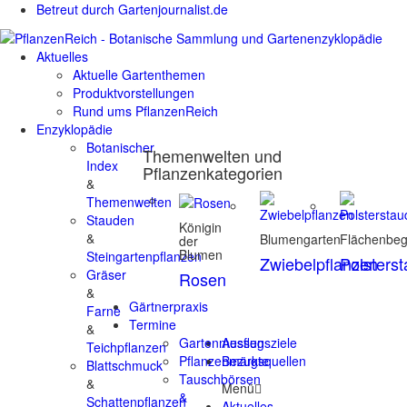
Betreut durch Gartenjournalist.de
Aktuelles
Aktuelle Gartenthemen
Produktvorstellungen
Rund ums PflanzenReich
Enzyklopädie
Botanischer
Themenwelten und
Index
Pflanzenkategorien
&
Themenwelten
Stauden
Königin
&
Blumengarten
Flächenbe
der
Blumen
Steingartenpflanzen
Zwiebelpflanzen
Polsters
Gräser
Rosen
&
Gärtnerpraxis
Farne
Termine
&
Gartenmessen
Ausflugsziele
Teichpflanzen
Pflanzenmärkte
Bezugsquellen
Blattschmuck
Tauschbörsen
&
Menü
&
Schattenpflanzen
Aktuelles