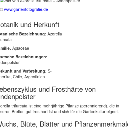
©
www.gartenfotografie.de
otanik und Herkunft
otanische Bezeichnung:
Azorella
ifurcata
milie:
Apiaceae
eutsche Bezeichnungen:
denpolster
rkunft und Verbreitung:
S-
erika, Chile, Argentinien
ebenszyklus und Frosthärte von
ndenpolster
orella trifurcata ist eine mehrjährige Pflanze (perennierend), die in
seren Breiten gut frosthart ist und sich für die Gartenkultur eignet.
uchs, Blüte, Blätter und Pflanzenmerkmal