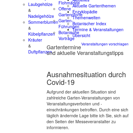
Flohmärkte
Laubgehölze
Aktuelle Gartenthemen
Offene
&
Enzyklopädie
Gartenpforte
Nadelgehölze
Themenwelten
Garten-
Sommerblumen
Botanischer Index
Führungen
&
Termine & Veranstaltungen
Botanische
Kübelpflanzen
Übersicht
Vorträge
Kräuter
Veranstaltungen vorschlagen
&
Gartentermine
und aktuelle Veranstaltungstipps
Duftpflanzen
Ausnahmesituation durch
Covid-19
Aufgrund der aktuellen Situation sind
zahlreiche Garten-Veranstaltungen von
Veranstaltungsverboten und -
einschränkungen betroffen. Durch eine sich
täglich ändernde Lage bitte ich Sie, sich auf
den Seiten der Messeveranstalter zu
informieren.