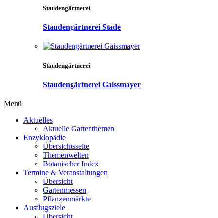
Staudengärtnerei
Staudengärtnerei Stade
Staudengärtnerei
Staudengärtnerei Gaissmayer
Menü
Aktuelles
Aktuelle Gartenthemen
Enzyklopädie
Übersichtsseite
Themenwelten
Botanischer Index
Termine & Veranstaltungen
Übersicht
Gartenmessen
Pflanzenmärkte
Ausflugsziele
Übersicht