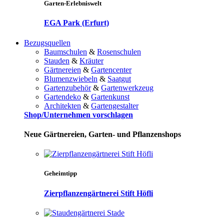
Garten-Erlebniswelt
EGA Park (Erfurt)
Bezugsquellen
Baumschulen
&
Rosenschulen
Stauden
&
Kräuter
Gärtnereien
&
Gartencenter
Blumenzwiebeln
&
Saatgut
Gartenzubehör
&
Gartenwerkzeug
Gartendeko
&
Gartenkunst
Architekten
&
Gartengestalter
Shop/Unternehmen vorschlagen
Neue Gärtnereien, Garten- und Pflanzenshops
Geheimtipp
Zierpflanzengärtnerei Stift Höfli