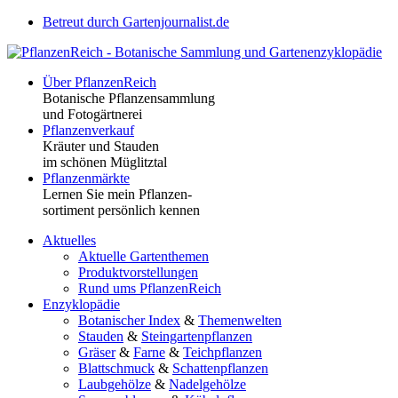
Betreut durch Gartenjournalist.de
Über PflanzenReich
Botanische Pflanzensammlung
und Fotogärtnerei
Pflanzenverkauf
Kräuter und Stauden
im schönen Müglitztal
Pflanzenmärkte
Lernen Sie mein Pflanzen-
sortiment persönlich kennen
Aktuelles
Aktuelle Gartenthemen
Produktvorstellungen
Rund ums PflanzenReich
Enzyklopädie
Botanischer Index
&
Themenwelten
Stauden
&
Steingartenpflanzen
Gräser
&
Farne
&
Teichpflanzen
Blattschmuck
&
Schattenpflanzen
Laubgehölze
&
Nadelgehölze