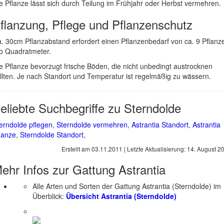
e Pflanze lässt sich durch Teilung im Frühjahr oder Herbst vermehren.
flanzung, Pflege und Pflanzenschutz
. 30cm Pflanzabstand erfordert einen Pflanzenbedarf von ca. 9 Pflanz
o Quadratmeter.
e Pflanze bevorzugt frische Böden, die nicht unbedingt austrocknen
llten. Je nach Standort und Temperatur ist regelmäßig zu wässern.
eliebte Suchbegriffe zu Sterndolde
erndolde pflegen
,
Sterndolde vermehren
,
Astrantia Standort
,
Astrantia
lanze
,
Sterndolde Standort
,
Erstellt am
03.11.2011
| Letzte Aktualisierung:
14. August 2
ehr Infos zur Gattung
Astrantia
Alle Arten und Sorten der Gattung Astrantia (Sterndolde) im
Überblick:
Übersicht Astrantia (Sterndolde)