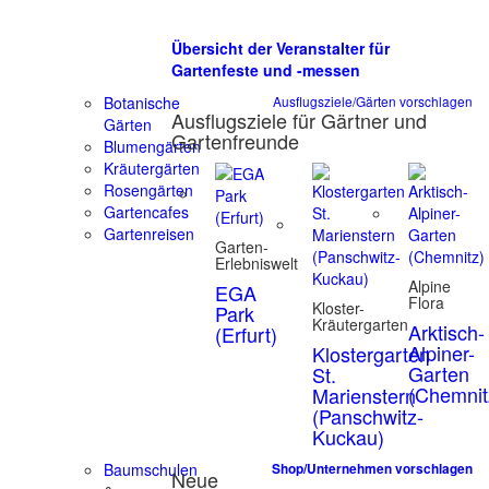
Übersicht der Veranstalter für
Gartenfeste und -messen
Botanische
Ausflugsziele/Gärten vorschlagen
Ausflugsziele für Gärtner und
Gärten
Gartenfreunde
Blumengärten
Kräutergärten
Rosengärten
Gartencafes
Gartenreisen
Garten-
Erlebniswelt
Alpine
EGA
Flora
Kloster-
Park
Kräutergarten
Arktisch-
(Erfurt)
Alpiner-
Klostergarten
Garten
St.
(Chemnit
Marienstern
(Panschwitz-
Kuckau)
Baumschulen
Shop/Unternehmen vorschlagen
Neue