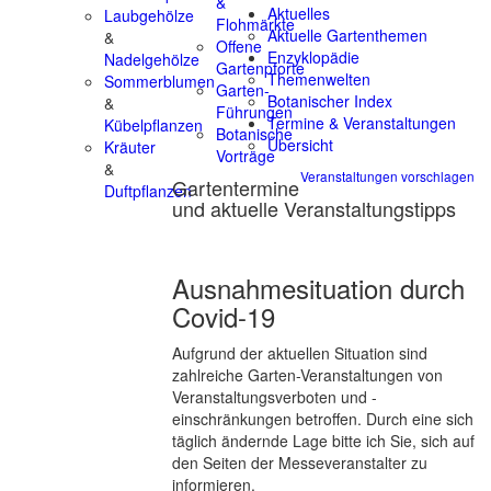
&
Aktuelles
Laubgehölze
Flohmärkte
Aktuelle Gartenthemen
&
Offene
Enzyklopädie
Nadelgehölze
Gartenpforte
Themenwelten
Sommerblumen
Garten-
Botanischer Index
&
Führungen
Termine & Veranstaltungen
Kübelpflanzen
Botanische
Übersicht
Kräuter
Vorträge
&
Veranstaltungen vorschlagen
Gartentermine
Duftpflanzen
und aktuelle Veranstaltungstipps
Ausnahmesituation durch
Covid-19
Aufgrund der aktuellen Situation sind
zahlreiche Garten-Veranstaltungen von
Veranstaltungsverboten und -
einschränkungen betroffen. Durch eine sich
täglich ändernde Lage bitte ich Sie, sich auf
den Seiten der Messeveranstalter zu
informieren.