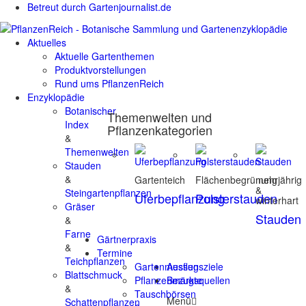
Betreut durch Gartenjournalist.de
Aktuelles
Aktuelle Gartenthemen
Produktvorstellungen
Rund ums PflanzenReich
Enzyklopädie
Botanischer
Themenwelten und
Index
Pflanzenkategorien
&
Themenwelten
Stauden
&
Gartenteich
Flächenbegrünung
mehrjährig
&
Steingartenpflanzen
Uferbepflanzung
Polsterstauden
winterhart
Gräser
Stauden
&
Farne
Gärtnerpraxis
&
Termine
Teichpflanzen
Gartenmessen
Ausflugsziele
Blattschmuck
Pflanzenmärkte
Bezugsquellen
&
Tauschbörsen
Menü
Schattenpflanzen