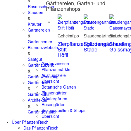
&
Gärtnereien, Garten- und
Rosenschulen
Pflanzenshops
Stauden
&
Kräuter
Gärtnereien
&
Geheimtipp
Staudengärtnerei
Staudengär
Gartencenter
Zierpflanzengärtnerei
Staudengärtnerei
Staudeng
Blumenzwiebeln
Stift
Stade
Gaissma
&
Höfli
Saatgut
Gartenmessen
Gartenzubehör
Pflanzenmärkte
&
Ausflugsziele
Gartenwerkzeug
Übersicht
Gartendeko
Botanische Gärten
&
Blumengärten
Gartenkunst
Kräutergärten
Architekten
Rosengärten
&
Bezugsquellen & Shops
Gartengestalter
Übersicht
Über PflanzenReich
Das PflanzenReich