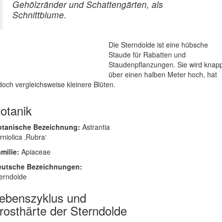
Gehölzränder und Schattengärten, als
Schnittblume.
Die Sterndolde ist eine hübsche
Staude für Rabatten und
Staudenpflanzungen. Sie wird knap
über einen halben Meter hoch, hat
doch vergleichsweise kleinere Blüten.
otanik
otanische Bezeichnung:
Astrantia
rniolica ‚Rubra‘
milie:
Apiaceae
eutsche Bezeichnungen:
erndolde
ebenszyklus und
rosthärte der Sterndolde