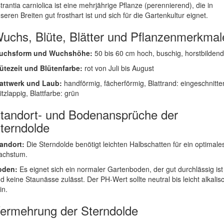
trantia carniolica ist eine mehrjährige Pflanze (perennierend), die in
seren Breiten gut frosthart ist und sich für die Gartenkultur eignet.
uchs, Blüte, Blätter und Pflanzenmerkmal
uchsform und Wuchshöhe:
50 bis 60 cm hoch, buschig, horstbildend
ütezeit und Blütenfarbe:
rot von Juli bis August
attwerk und Laub:
handförmig, fächerförmig, Blattrand: eingeschnitte
itzlappig, Blattfarbe: grün
tandort- und Bodenansprüche der
terndolde
andort:
Die Sterndolde benötigt leichten Halbschatten für ein optimale
achstum.
oden:
Es eignet sich ein normaler Gartenboden, der gut durchlässig ist
d keine Staunässe zulässt. Der PH-Wert sollte neutral bis leicht alkalis
in.
ermehrung der Sterndolde