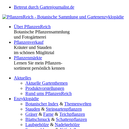
Betreut durch Gartenjournalist.de
Über PflanzenReich
Botanische Pflanzensammlung
und Fotogärtnerei
Pflanzenverkauf
Kräuter und Stauden
im schönen Müglitztal
Pflanzenmärkte
Lernen Sie mein Pflanzen-
sortiment persönlich kennen
Aktuelles
Aktuelle Gartenthemen
Produktvorstellungen
Rund ums PflanzenReich
Enzyklopädie
Botanischer Index
&
Themenwelten
Stauden
&
Steingartenpflanzen
Gräser
&
Farne
&
Teichpflanzen
Blattschmuck
&
Schattenpflanzen
Laubgehölze
&
Nadelgehölze