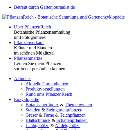
Betreut durch Gartenjournalist.de
Über PflanzenReich
Botanische Pflanzensammlung
und Fotogärtnerei
Pflanzenverkauf
Kräuter und Stauden
im schönen Müglitztal
Pflanzenmärkte
Lernen Sie mein Pflanzen-
sortiment persönlich kennen
Aktuelles
Aktuelle Gartenthemen
Produktvorstellungen
Rund ums PflanzenReich
Enzyklopädie
Botanischer Index
&
Themenwelten
Stauden
&
Steingartenpflanzen
Gräser
&
Farne
&
Teichpflanzen
Blattschmuck
&
Schattenpflanzen
Laubgehölze
&
Nadelgehölze