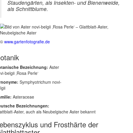
Staudengärten, als Insekten- und Bienenweide,
als Schnittblume.
©
www.gartenfotografie.de
otanik
otanische Bezeichnung:
Aster
vi-belgii ‚Rosa Perle‘
ynonyme:
Symphyotrichum novi-
lgii
milie:
Asteraceae
eutsche Bezeichnungen:
attblatt-Aster, auch als Neubelgische Aster bekannt
ebenszyklus und Frosthärte der
lattblattaster