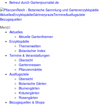
Betreut durch Gartenjournalist.de
Aktuelles
Enzyklopädie
Gärtnerpraxis
Termine
Ausflugsziele
Bezugsquellen
Menü
Aktuelles
Aktuelle Gartenthemen
Enzyklopädie
Themenwelten
Botanischer Index
Termine & Veranstaltungen
Übersicht
Gartenmessen
Pflanzenmärkte
Ausflugsziele
Übersicht
Botanische Gärten
Blumengärten
Kräutergärten
Rosengärten
Bezugsquellen & Shops