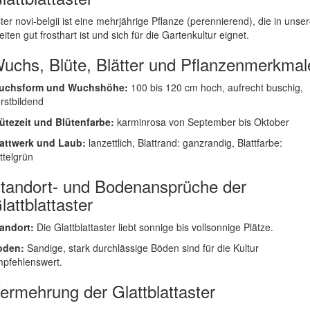
ter novi-belgii ist eine mehrjährige Pflanze (perennierend), die in unse
eiten gut frosthart ist und sich für die Gartenkultur eignet.
uchs, Blüte, Blätter und Pflanzenmerkmal
uchsform und Wuchshöhe:
100 bis 120 cm hoch, aufrecht buschig,
rstbildend
ütezeit und Blütenfarbe:
karminrosa von September bis Oktober
attwerk und Laub:
lanzettlich, Blattrand: ganzrandig, Blattfarbe:
ttelgrün
tandort- und Bodenansprüche der
lattblattaster
andort:
Die Glattblattaster liebt sonnige bis vollsonnige Plätze.
oden:
Sandige, stark durchlässige Böden sind für die Kultur
pfehlenswert.
ermehrung der Glattblattaster