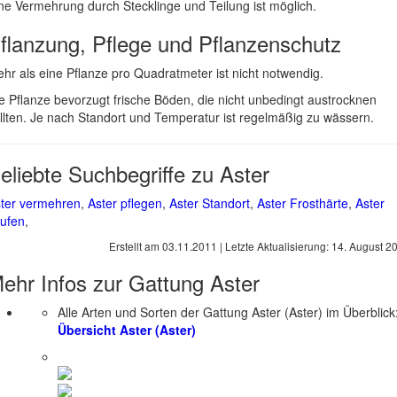
ne Vermehrung durch Stecklinge und Teilung ist möglich.
flanzung, Pflege und Pflanzenschutz
hr als eine Pflanze pro Quadratmeter ist nicht notwendig.
e Pflanze bevorzugt frische Böden, die nicht unbedingt austrocknen
llten. Je nach Standort und Temperatur ist regelmäßig zu wässern.
eliebte Suchbegriffe zu Aster
ter vermehren
,
Aster pflegen
,
Aster Standort
,
Aster Frosthärte
,
Aster
ufen
,
Erstellt am
03.11.2011
| Letzte Aktualisierung:
14. August 2
ehr Infos zur Gattung
Aster
Alle Arten und Sorten der Gattung Aster (Aster) im Überblick
Übersicht Aster (Aster)