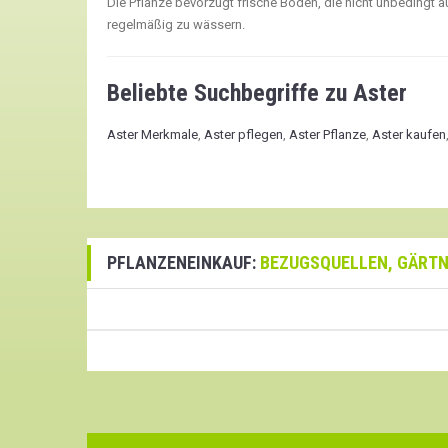
Die Pflanze bevorzugt frische Böden, die nicht unbedingt a
regelmäßig zu wässern.
Beliebte Suchbegriffe zu Aster
Aster Merkmale
,
Aster pflegen
,
Aster Pflanze
,
Aster kaufen
PFLANZENEINKAUF:
BEZUGSQUELLEN, GÄRTN