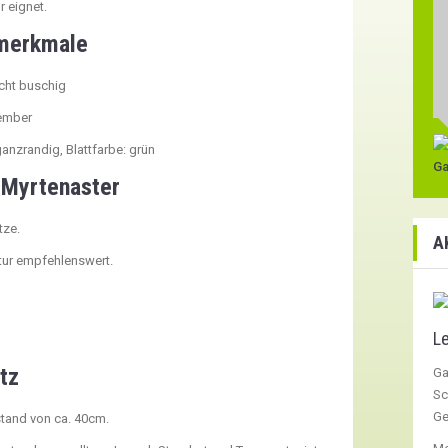
r eignet.
nmerkmale
cht buschig
ember
 ganzrandig, Blattfarbe: grün
Ga
 Myrtenaster
tze.
A
ltur empfehlenswert.
Le
tz
Ga
Sc
Ge
stand von ca. 40cm.