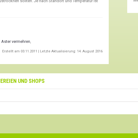
Me
ustrocknen sollten. Je nach Standort und Temperatur ist
,
Aster vermehren
,
Erstellt am
03.11.2011
| Letzte Aktualisierung:
14. August 2016
EREIEN UND SHOPS