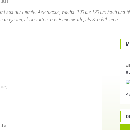
raut
mmt aus der Familie Asteraceae, wächst 100 bis 120 cm hoch und b
udengärten, als Insekten- und Bienenweide, als Schnittblume.
M
Al
Üb
ster,
Pr
D
die in