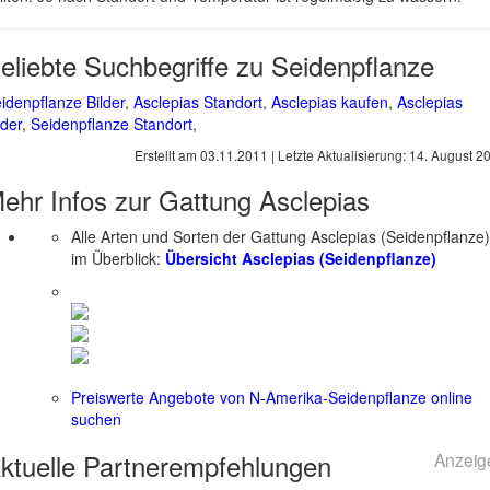
eliebte Suchbegriffe zu Seidenpflanze
idenpflanze Bilder
,
Asclepias Standort
,
Asclepias kaufen
,
Asclepias
lder
,
Seidenpflanze Standort
,
Erstellt am
03.11.2011
| Letzte Aktualisierung:
14. August 2
ehr Infos zur Gattung
Asclepias
Alle Arten und Sorten der Gattung Asclepias (Seidenpflanze)
im Überblick:
Übersicht Asclepias (Seidenpflanze)
Preiswerte Angebote von N-Amerika-Seidenpflanze online
suchen
ktuelle
Partnerempfehlungen
Anzeig