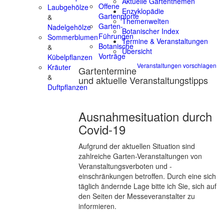
Aktuelle Gartenthemen
Offene
Laubgehölze
Enzyklopädie
Gartenpforte
&
Themenwelten
Garten-
Nadelgehölze
Botanischer Index
Führungen
Sommerblumen
Termine & Veranstaltungen
Botanische
&
Übersicht
Vorträge
Kübelpflanzen
Veranstaltungen vorschlagen
Kräuter
Gartentermine
&
und aktuelle Veranstaltungstipps
Duftpflanzen
Ausnahmesituation durch
Covid-19
Aufgrund der aktuellen Situation sind
zahlreiche Garten-Veranstaltungen von
Veranstaltungsverboten und -
einschränkungen betroffen. Durch eine sich
täglich ändernde Lage bitte ich Sie, sich auf
den Seiten der Messeveranstalter zu
informieren.