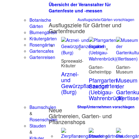
Übersicht der Veranstalter für
Gartenfeste und -messen
Botanische
Ausflugsziele/Gärten vorschlagen
Ausflugsziele für Gärtner und
Gärten
Gartenfreunde
Blumengärten
Kräutergärten
Rosengärten
Gartencafes
Gartenreisen
Spreewald-
Kräuter
Garten-
Garten-
Geheimtipp
Museum
Arznei-
und
Pfarrgarten
Museum
Gewürzpflanzengarten
Saxdorf
der
(Burg)
(Uebigau-
Gartenku
Wahrenbrück)
(Illertiss
Baumschulen
Shop/Unternehmen vorschlagen
Neue
&
Gärtnereien, Garten- und
Rosenschulen
Pflanzenshops
Stauden
&
Kräuter