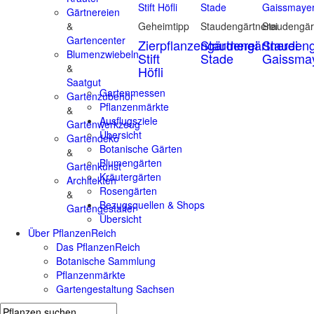
Gärtnereien
&
Geheimtipp
Staudengärtnerei
Staudengär
Gartencenter
Zierpflanzengärtnerei
Staudengärtnerei
Staudeng
Blumenzwiebeln
Stift
Stade
Gaissma
&
Höfli
Saatgut
Gartenmessen
Gartenzubehör
Pflanzenmärkte
&
Ausflugsziele
Gartenwerkzeug
Übersicht
Gartendeko
Botanische Gärten
&
Blumengärten
Gartenkunst
Kräutergärten
Architekten
Rosengärten
&
Bezugsquellen & Shops
Gartengestalter
Übersicht
Über PflanzenReich
Das PflanzenReich
Botanische Sammlung
Pflanzenmärkte
Gartengestaltung Sachsen