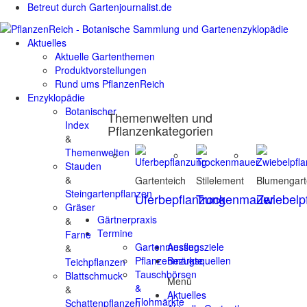
Betreut durch Gartenjournalist.de
Aktuelles
Aktuelle Gartenthemen
Produktvorstellungen
Rund ums PflanzenReich
Enzyklopädie
Botanischer
Themenwelten und
Index
Pflanzenkategorien
&
Themenwelten
Stauden
&
Gartenteich
Stilelement
Blumengar
Steingartenpflanzen
Uferbepflanzung
Trockenmauer
Zwiebelp
Gräser
Gärtnerpraxis
&
Termine
Farne
Gartenmessen
Ausflugsziele
&
Pflanzenmärkte
Bezugsquellen
Teichpflanzen
Tauschbörsen
Blattschmuck
Menü
&
&
Aktuelles
Flohmärkte
Schattenpflanzen