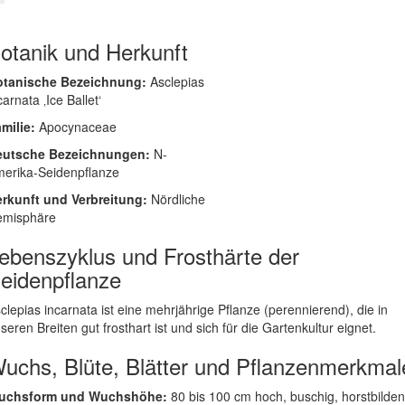
otanik und Herkunft
otanische Bezeichnung:
Asclepias
carnata ‚Ice Ballet‘
milie:
Apocynaceae
eutsche Bezeichnungen:
N-
erika-Seidenpflanze
rkunft und Verbreitung:
Nördliche
emisphäre
ebenszyklus und Frosthärte der
eidenpflanze
clepias incarnata ist eine mehrjährige Pflanze (perennierend), die in
seren Breiten gut frosthart ist und sich für die Gartenkultur eignet.
uchs, Blüte, Blätter und Pflanzenmerkmal
uchsform und Wuchshöhe:
80 bis 100 cm hoch, buschig, horstbilde