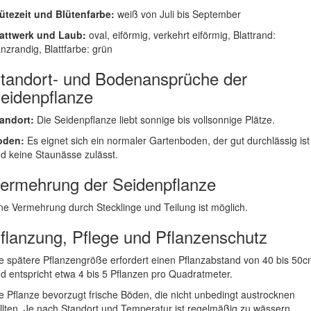
ütezeit und Blütenfarbe:
weiß von Juli bis September
attwerk und Laub:
oval, eiförmig, verkehrt eiförmig, Blattrand:
nzrandig, Blattfarbe: grün
tandort- und Bodenansprüche der
eidenpflanze
andort:
Die Seidenpflanze liebt sonnige bis vollsonnige Plätze.
oden:
Es eignet sich ein normaler Gartenboden, der gut durchlässig ist
d keine Staunässe zulässt.
ermehrung der Seidenpflanze
ne Vermehrung durch Stecklinge und Teilung ist möglich.
flanzung, Pflege und Pflanzenschutz
e spätere Pflanzengröße erfordert einen Pflanzabstand von 40 bis 50
d entspricht etwa 4 bis 5 Pflanzen pro Quadratmeter.
e Pflanze bevorzugt frische Böden, die nicht unbedingt austrocknen
llten. Je nach Standort und Temperatur ist regelmäßig zu wässern.