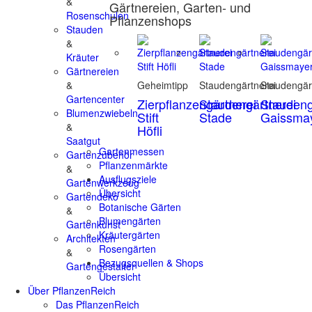
&
Gärtnereien, Garten- und
Rosenschulen
Pflanzenshops
Stauden
&
Kräuter
Gärtnereien
&
Geheimtipp
Staudengärtnerei
Staudengär
Gartencenter
Zierpflanzengärtnerei
Staudengärtnerei
Staudeng
Blumenzwiebeln
Stift
Stade
Gaissma
&
Höfli
Saatgut
Gartenmessen
Gartenzubehör
Pflanzenmärkte
&
Ausflugsziele
Gartenwerkzeug
Übersicht
Gartendeko
Botanische Gärten
&
Blumengärten
Gartenkunst
Kräutergärten
Architekten
Rosengärten
&
Bezugsquellen & Shops
Gartengestalter
Übersicht
Über PflanzenReich
Das PflanzenReich