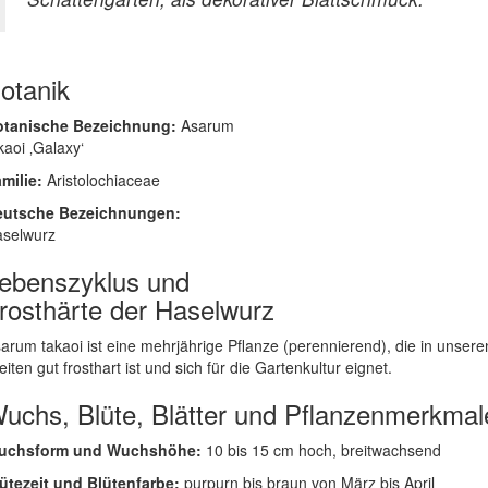
otanik
otanische Bezeichnung:
Asarum
kaoi ‚Galaxy‘
milie:
Aristolochiaceae
eutsche Bezeichnungen:
selwurz
ebenszyklus und
rosthärte der Haselwurz
arum takaoi ist eine mehrjährige Pflanze (perennierend), die in unsere
eiten gut frosthart ist und sich für die Gartenkultur eignet.
uchs, Blüte, Blätter und Pflanzenmerkmal
uchsform und Wuchshöhe:
10 bis 15 cm hoch, breitwachsend
ütezeit und Blütenfarbe:
purpurn bis braun von März bis April