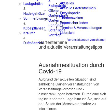
&
Aktuelles
Laubgehölze
Flohmärkte
Aktuelle Gartenthemen
&
Offene
Enzyklopädie
Nadelgehölze
Gartenpforte
Themenwelten
Sommerblumen
Garten-
Botanischer Index
&
Führungen
Termine & Veranstaltungen
Kübelpflanzen
Botanische
Übersicht
Kräuter
Vorträge
&
Veranstaltungen vorschlagen
Gartentermine
Duftpflanzen
und aktuelle Veranstaltungstipps
Ausnahmesituation durch
Covid-19
Aufgrund der aktuellen Situation sind
zahlreiche Garten-Veranstaltungen von
Veranstaltungsverboten und -
einschränkungen betroffen. Durch eine sich
täglich ändernde Lage bitte ich Sie, sich auf
den Seiten der Messeveranstalter zu
informieren.