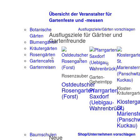
Übersicht der Veranstalter für
Gartenfeste und -messen
Botanische
Ausflugsziele/Gärten vorschlagen
Ausflugsziele für Gärtner und
Gärten
Gartenfreunde
Blumengärten
Kräutergärten
Rosengärten
Gartencafes
Gartenreisen
Rosenzauber
Garten-
Geheimtipp
Ostdeutscher
Kloster-
Rosengarten
Pfarrgarten
Kräutergar
(Forst)
Saxdorf
Klosterg
(Uebigau-
St.
Wahrenbrück)
Marienst
(Panschw
Kuckau)
Baumschulen
Shop/Unternehmen vorschlagen
Neue