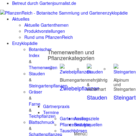
Betreut durch Gartenjournalist.de
Aktuelles
Aktuelle Gartenthemen
Produktvorstellungen
Rund ums PflanzenReich
Enzyklopädie
Botanischer
Themenwelten und
Index
Pflanzenkategorien
&
Themenwelten
Stauden
&
Blumengarten
mehrjährig
Alpinum
&
und
Steingartenpflanzen
Zwiebelpflanzen
winterhart
Steingarten
Gräser
Stauden
Steingar
&
Farne
Gärtnerpraxis
&
Termine
Teichpflanzen
Gartenmessen
Ausflugsziele
Blattschmuck
Pflanzenmärkte
Bezugsquellen
&
Tauschbörsen
Menü
Schattenpflanzen