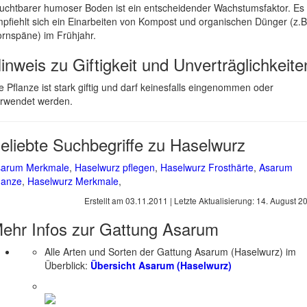
uchtbarer humoser Boden ist ein entscheidender Wachstumsfaktor. Es
pfiehlt sich ein Einarbeiten von Kompost und organischen Dünger (z.B
rnspäne) im Frühjahr.
inweis zu Giftigkeit und Unverträglichkeite
e Pflanze ist stark giftig und darf keinesfalls eingenommen oder
rwendet werden.
eliebte Suchbegriffe zu Haselwurz
sarum Merkmale
,
Haselwurz pflegen
,
Haselwurz Frosthärte
,
Asarum
lanze
,
Haselwurz Merkmale
,
Erstellt am
03.11.2011
| Letzte Aktualisierung:
14. August 2
ehr Infos zur Gattung
Asarum
Alle Arten und Sorten der Gattung Asarum (Haselwurz) im
Überblick:
Übersicht Asarum (Haselwurz)