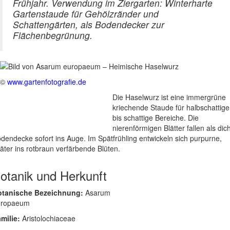
Frühjahr. Verwendung im Ziergarten: Winterharte
Gartenstaude für Gehölzränder und
Schattengärten, als Bodendecker zur
Flächenbegrünung.
©
www.gartenfotografie.de
Die Haselwurz ist eine immergrüne
kriechende Staude für halbschattige
bis schattige Bereiche. Die
nierenförmigen Blätter fallen als dic
dendecke sofort ins Auge. Im Spätfrühling entwickeln sich purpurne,
äter ins rotbraun verfärbende Blüten.
otanik und Herkunft
otanische Bezeichnung:
Asarum
uropaeum
milie:
Aristolochiaceae