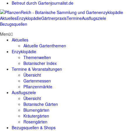
Betreut durch Gartenjournalist.de
Aktuelles
Enzyklopädie
Gärtnerpraxis
Termine
Ausflugsziele
Bezugsquellen
Menü
Aktuelles
Aktuelle Gartenthemen
Enzyklopädie
Themenwelten
Botanischer Index
Termine & Veranstaltungen
Übersicht
Gartenmessen
Pflanzenmärkte
Ausflugsziele
Übersicht
Botanische Gärten
Blumengärten
Kräutergärten
Rosengärten
Bezugsquellen & Shops