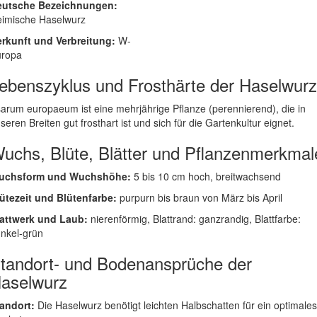
eutsche Bezeichnungen:
imische Haselwurz
rkunft und Verbreitung:
W-
uropa
ebenszyklus und Frosthärte der Haselwurz
arum europaeum ist eine mehrjährige Pflanze (perennierend), die in
seren Breiten gut frosthart ist und sich für die Gartenkultur eignet.
uchs, Blüte, Blätter und Pflanzenmerkmal
uchsform und Wuchshöhe:
5 bis 10 cm hoch, breitwachsend
ütezeit und Blütenfarbe:
purpurn bis braun von März bis April
attwerk und Laub:
nierenförmig, Blattrand: ganzrandig, Blattfarbe:
nkel-grün
tandort- und Bodenansprüche der
aselwurz
andort:
Die Haselwurz benötigt leichten Halbschatten für ein optimales