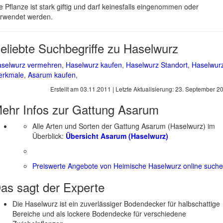
e Pflanze ist stark giftig und darf keinesfalls eingenommen oder
rwendet werden.
eliebte Suchbegriffe zu Haselwurz
selwurz vermehren
,
Haselwurz kaufen
,
Haselwurz Standort
,
Haselwur
erkmale
,
Asarum kaufen
,
Erstellt am
03.11.2011
| Letzte Aktualisierung:
23. September 2
ehr Infos zur Gattung
Asarum
Alle Arten und Sorten der Gattung Asarum (Haselwurz) im
Überblick:
Übersicht Asarum (Haselwurz)
Preiswerte Angebote von Heimische Haselwurz online such
as sagt der
Experte
Die Haselwurz ist ein zuverlässiger Bodendecker für halbschattige
Bereiche und als lockere Bodendecke für verschiedene