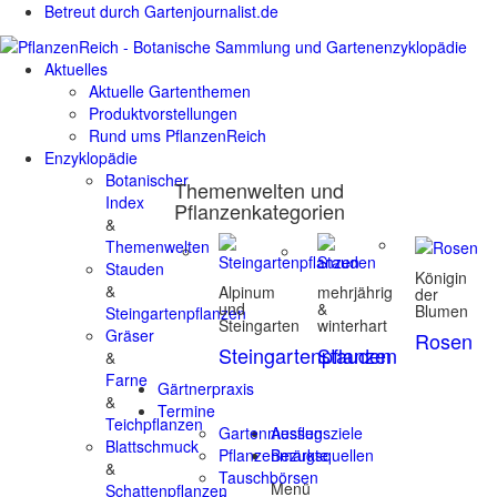
Betreut durch Gartenjournalist.de
Aktuelles
Aktuelle Gartenthemen
Produktvorstellungen
Rund ums PflanzenReich
Enzyklopädie
Botanischer
Themenwelten und
Index
Pflanzenkategorien
&
Themenwelten
Stauden
Königin
&
Alpinum
mehrjährig
der
und
&
Blumen
Steingartenpflanzen
Steingarten
winterhart
Gräser
Rosen
Steingartenpflanzen
Stauden
&
Farne
Gärtnerpraxis
&
Termine
Teichpflanzen
Gartenmessen
Ausflugsziele
Blattschmuck
Pflanzenmärkte
Bezugsquellen
&
Tauschbörsen
Menü
Schattenpflanzen