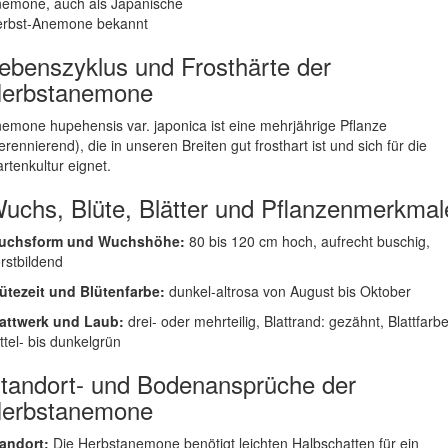
emone, auch als Japanische
rbst-Anemone bekannt
ebenszyklus und Frosthärte der
erbstanemone
emone hupehensis var. japonica ist eine mehrjährige Pflanze
erennierend), die in unseren Breiten gut frosthart ist und sich für die
rtenkultur eignet.
uchs, Blüte, Blätter und Pflanzenmerkmal
uchsform und Wuchshöhe:
80 bis 120 cm hoch, aufrecht buschig,
rstbildend
ütezeit und Blütenfarbe:
dunkel-altrosa von August bis Oktober
attwerk und Laub:
drei- oder mehrteilig, Blattrand: gezähnt, Blattfarbe
ttel- bis dunkelgrün
tandort- und Bodenansprüche der
erbstanemone
andort:
Die Herbstanemone benötigt leichten Halbschatten für ein