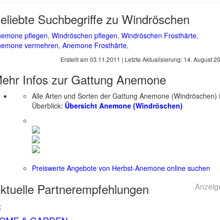
eliebte Suchbegriffe zu Windröschen
emone pflegen
,
Windröschen pflegen
,
Windröschen Frosthärte
,
nemone vermehren
,
Anemone Frosthärte
,
Erstellt am
03.11.2011
| Letzte Aktualisierung:
14. August 2
ehr Infos zur Gattung
Anemone
Alle Arten und Sorten der Gattung Anemone (Windröschen) 
Überblick:
Übersicht Anemone (Windröschen)
Preiswerte Angebote von Herbst-Anemone online suchen
ktuelle
Partnerempfehlungen
Anzeig
OME & GARDEN