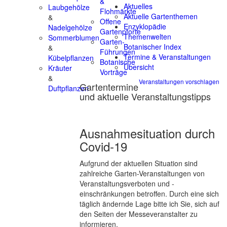
&
Aktuelles
Laubgehölze
Flohmärkte
Aktuelle Gartenthemen
&
Offene
Enzyklopädie
Nadelgehölze
Gartenpforte
Themenwelten
Sommerblumen
Garten-
Botanischer Index
&
Führungen
Termine & Veranstaltungen
Kübelpflanzen
Botanische
Übersicht
Kräuter
Vorträge
&
Veranstaltungen vorschlagen
Gartentermine
Duftpflanzen
und aktuelle Veranstaltungstipps
Ausnahmesituation durch
Covid-19
Aufgrund der aktuellen Situation sind
zahlreiche Garten-Veranstaltungen von
Veranstaltungsverboten und -
einschränkungen betroffen. Durch eine sich
täglich ändernde Lage bitte ich Sie, sich auf
den Seiten der Messeveranstalter zu
informieren.