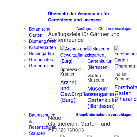
Übersicht der Veranstalter für
Gartenfeste und -messen
Botanische
Ausflugsziele/Gärten vorschlagen
Ausflugsziele für Gärtner und
Gärten
Gartenfreunde
Blumengärten
Kräutergärten
Rosengärten
Gartencafes
Gartenreisen
Spreewald-
Kräuter
Indian-
Garten-
Summer
Museum
Arznei-
Forstbot
und
Museum
Garten
Gewürzpflanzengarten
der
(Tharand
(Burg)
Gartenkultur
(Illertissen)
Baumschulen
Shop/Unternehmen vorschlagen
Neue
&
Gärtnereien, Garten- und
Rosenschulen
Pflanzenshops
Stauden