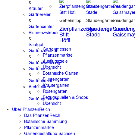
&
Kräuter
Gärtnereien
&
Geheimtipp
Staudengärtnerei
Staudengär
Gartencenter
Zierpflanzengärtnerei
Staudengärtnerei
Staudeng
Blumenzwiebeln
Stift
Stade
Gaissma
&
Höfli
Saatgut
Gartenmessen
Gartenzubehör
Pflanzenmärkte
&
Ausflugsziele
Gartenwerkzeug
Übersicht
Gartendeko
Botanische Gärten
&
Blumengärten
Gartenkunst
Kräutergärten
Architekten
Rosengärten
&
Bezugsquellen & Shops
Gartengestalter
Übersicht
Über PflanzenReich
Das PflanzenReich
Botanische Sammlung
Pflanzenmärkte
Gartengestaltung Sachsen