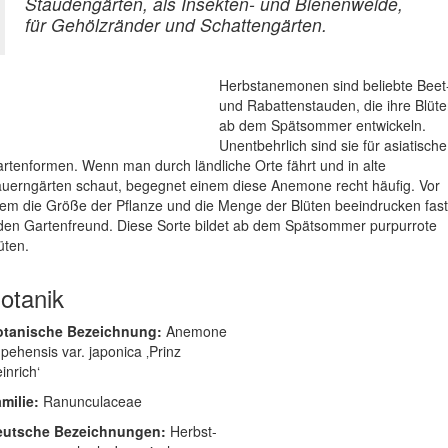
Staudengärten, als Insekten- und Bienenweide,
für Gehölzränder und Schattengärten.
Herbstanemonen sind beliebte Beet
und Rabattenstauden, die ihre Blüt
ab dem Spätsommer entwickeln.
Unentbehrlich sind sie für asiatische
rtenformen. Wenn man durch ländliche Orte fährt und in alte
uerngärten schaut, begegnet einem diese Anemone recht häufig. Vor
lem die Größe der Pflanze und die Menge der Blüten beeindrucken fast
den Gartenfreund. Diese Sorte bildet ab dem Spätsommer purpurrote
üten.
otanik
otanische Bezeichnung:
Anemone
pehensis var. japonica ‚Prinz
inrich‘
milie:
Ranunculaceae
eutsche Bezeichnungen:
Herbst-