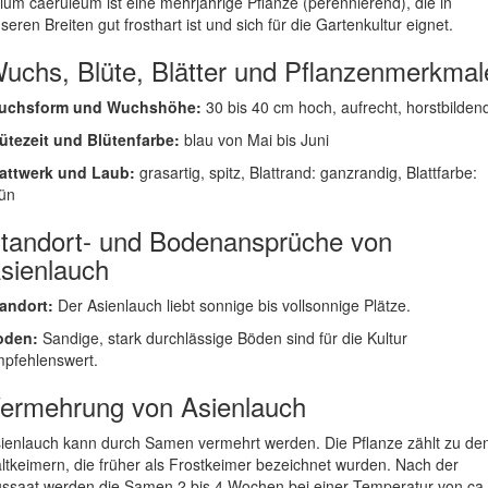
lium caeruleum ist eine mehrjährige Pflanze (perennierend), die in
seren Breiten gut frosthart ist und sich für die Gartenkultur eignet.
uchs, Blüte, Blätter und Pflanzenmerkmal
uchsform und Wuchshöhe:
30 bis 40 cm hoch, aufrecht, horstbilden
ütezeit und Blütenfarbe:
blau von Mai bis Juni
attwerk und Laub:
grasartig, spitz, Blattrand: ganzrandig, Blattfarbe:
ün
tandort- und Bodenansprüche von
sienlauch
andort:
Der Asienlauch liebt sonnige bis vollsonnige Plätze.
oden:
Sandige, stark durchlässige Böden sind für die Kultur
pfehlenswert.
ermehrung von Asienlauch
ienlauch kann durch Samen vermehrt werden. Die Pflanze zählt zu de
ltkeimern, die früher als Frostkeimer bezeichnet wurden. Nach der
ssaat werden die Samen 2 bis 4 Wochen bei einer Temperatur von ca.