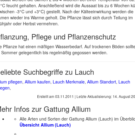
°C feucht gehalten. Anschließend wird die Aussaat bis zu 6 Wochen kü
wischen -3°C und +3°C) gestellt. Nach der Kälteeinwirkung werden die
men wieder ins Warme geholt. Die Pflanze lässt sich durch Teilung im
ühjahr oder Herbst vermehren.
flanzung, Pflege und Pflanzenschutz
e Pflanze hat einen mäßigen Wasserbedarf. Auf trockenen Böden sollt
 Sommer gelegentlich bis regelmäßig gegossen werden.
eliebte Suchbegriffe zu Lauch
lium pflegen
,
Allium kaufen
,
Lauch Merkmale
,
Allium Standort
,
Lauch
legen
,
Erstellt am
03.11.2011
| Letzte Aktualisierung:
14. August 2
ehr Infos zur Gattung
Allium
Alle Arten und Sorten der Gattung Allium (Lauch) im Überbli
Übersicht Allium (Lauch)