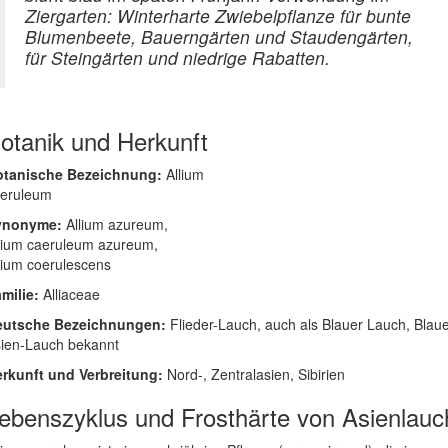
Ziergarten: Winterharte Zwiebelpflanze für bunte
Blumenbeete, Bauerngärten und Staudengärten,
für Steingärten und niedrige Rabatten.
otanik und Herkunft
otanische Bezeichnung:
Allium
eruleum
ynonyme:
Allium azureum,
lium caeruleum azureum,
lium coerulescens
milie:
Alliaceae
eutsche Bezeichnungen:
Flieder-Lauch, auch als Blauer Lauch, Blau
ien-Lauch bekannt
rkunft und Verbreitung:
Nord-, Zentralasien, Sibirien
ebenszyklus und Frosthärte von Asienlauc