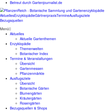
Betreut durch Gartenjournalist.de
Aktuelles
Enzyklopädie
Gärtnerpraxis
Termine
Ausflugsziele
Bezugsquellen
Menü
Aktuelles
Aktuelle Gartenthemen
Enzyklopädie
Themenwelten
Botanischer Index
Termine & Veranstaltungen
Übersicht
Gartenmessen
Pflanzenmärkte
Ausflugsziele
Übersicht
Botanische Gärten
Blumengärten
Kräutergärten
Rosengärten
Bezugsquellen & Shops