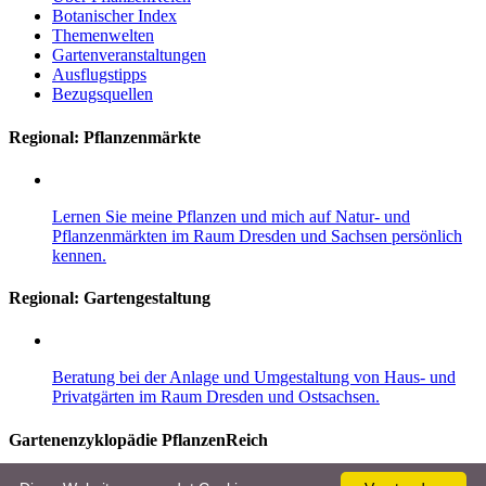
Botanischer Index
Themenwelten
Gartenveranstaltungen
Ausflugstipps
Bezugsquellen
Regional: Pflanzenmärkte
Lernen Sie meine Pflanzen und mich auf Natur- und
Pflanzenmärkten im Raum Dresden und Sachsen persönlich
kennen.
Regional:
Gartengestaltung
Beratung bei der Anlage und Umgestaltung von Haus- und
Privatgärten im Raum Dresden und Ostsachsen.
Gartenenzyklopädie PflanzenReich
Entdecken Sie im Gartenlexikon mehr als 8.000 Pflanzen, 10.000