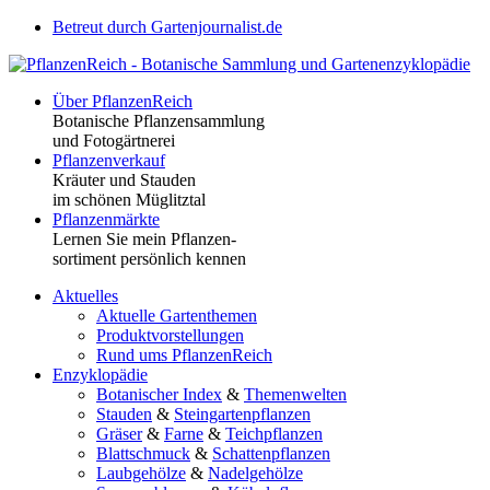
Betreut durch Gartenjournalist.de
Über PflanzenReich
Botanische Pflanzensammlung
und Fotogärtnerei
Pflanzenverkauf
Kräuter und Stauden
im schönen Müglitztal
Pflanzenmärkte
Lernen Sie mein Pflanzen-
sortiment persönlich kennen
Aktuelles
Aktuelle Gartenthemen
Produktvorstellungen
Rund ums PflanzenReich
Enzyklopädie
Botanischer Index
&
Themenwelten
Stauden
&
Steingartenpflanzen
Gräser
&
Farne
&
Teichpflanzen
Blattschmuck
&
Schattenpflanzen
Laubgehölze
&
Nadelgehölze