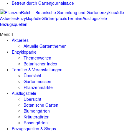
Betreut durch Gartenjournalist.de
Aktuelles
Enzyklopädie
Gärtnerpraxis
Termine
Ausflugsziele
Bezugsquellen
Menü
Aktuelles
Aktuelle Gartenthemen
Enzyklopädie
Themenwelten
Botanischer Index
Termine & Veranstaltungen
Übersicht
Gartenmessen
Pflanzenmärkte
Ausflugsziele
Übersicht
Botanische Gärten
Blumengärten
Kräutergärten
Rosengärten
Bezugsquellen & Shops