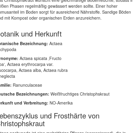
s Christophskraut wünscht eine gleichmäßige Bodenfeuchte, sodass i
ißen Phasen regelmäßig gewässert werden sollte. Einer hoher
musanteil im Boden sorgt für ausreichend Nährstoffe. Sandige Böden
nd mit Kompost oder organischen Erden anzureichern.
otanik und Herkunft
otanische Bezeichnung:
Actaea
achypoda
ynonyme:
Actaea spicata ‚Fructo
ba‘, Actaea erythrocarpa var.
ucocarpa, Actaea alba, Actaea rubra
 neglecta
milie:
Ranunculaceae
eutsche Bezeichnungen:
Weißfruchtiges Christophskraut
rkunft und Verbreitung:
NO-Amerika
ebenszyklus und Frosthärte von
hristophskraut