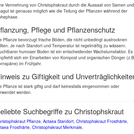
ne Vermehrung von Christophskraut durch die Aussaat von Samen und
agut ist genauso möglich wie die Teilung der Pflanzen während der
uhephase.
flanzung, Pflege und Pflanzenschutz
e Pflanze bevorzugt frische Böden, die nicht unbedingt austrocknen
llten. Je nach Standort und Temperatur ist regelmäßig zu wässern.
uchtbarer humoser Boden ist ein entscheidender Wachstumsfaktor. Es
pfiehlt sich ein Einarbeiten von Kompost und organischen Dünger (z.B
rnspäne) im Frühjahr.
inweis zu Giftigkeit und Unverträglichkeite
e Pflanze ist stark giftig und darf keinesfalls eingenommen oder
rwendet werden.
eliebte Suchbegriffe zu Christophskraut
ristophskraut Pflanze
,
Actaea Standort
,
Christophskraut Frosthärte
,
taea Frosthärte
,
Christophskraut Merkmale
,