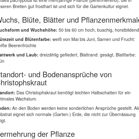
taea pachypoda ist eine mehrjährige Pflanze (perennierend), die in
seren Breiten gut frosthart ist und sich für die Gartenkultur eignet.
uchs, Blüte, Blätter und Pflanzenmerkmal
uchsform und Wuchshöhe:
50 bis 60 cm hoch, buschig, horstbildend
ütezeit und Blütenfarbe:
weiß von Mai bis Juni, Samen und Frucht:
iße Beerenfrüchte
attwerk und Laub:
dreizählig gefiedert, Blattrand: gesägt, Blattfarbe:
ün
tandort- und Bodenansprüche von
hristophskraut
andort:
Das Christophskraut benötigt leichten Halbschatten für ein
timales Wachstum.
oden:
An den Boden werden keine sonderlichen Ansprüche gestellt. Al
bstrat eignet sich normale (Garten-) Erde, die nicht zur Übernässung
igt.
ermehrung der Pflanze