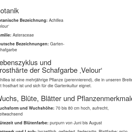
otanik
otanische Bezeichnung:
Achillea
elour‘
milie:
Asteraceae
eutsche Bezeichnungen:
Garten-
hafgarbe
ebenszyklus und
rosthärte der Schafgarbe ‚Velour‘
hillea ist eine mehrjährige Pflanze (perennierend), die in unseren Breit
t frosthart ist und sich für die Gartenkultur eignet.
uchs, Blüte, Blätter und Pflanzenmerkmal
uchsform und Wuchshöhe:
70 bis 80 cm hoch, aufrecht,
eitwachsend
ütezeit und Blütenfarbe:
purpurn von Juni bis August
attwerk und Laub:
lanzettlich, gefiedert, fiederartig, Blattfarbe: grün