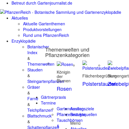
Betreut durch Gartenjournalist.de
Aktuelles
Aktuelle Gartenthemen
Produktvorstellungen
Rund ums PflanzenReich
Enzyklopädie
Botanischer
Themenwelten und
Index
Pflanzenkategorien
&
Themenwelten
Stauden
Königin
&
Flächenbegrünung
Blumengar
der
Blumen
Steingartenpflanzen
Polsterstauden
Zwiebelp
Gräser
Rosen
&
Gärtnerpraxis
Farne
Termine
&
Gartenmessen
Ausflugsziele
Teichpflanzen
Pflanzenmärkte
Bezugsquellen
Blattschmuck
Tauschbörsen
&
Menü
&
Schattenpflanzen
Aktuelles