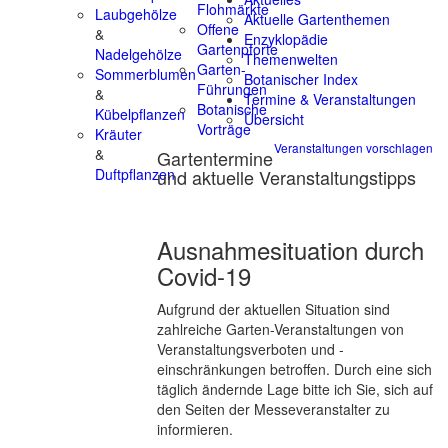
Flohmärkte
Laubgehölze
Aktuelle Gartenthemen
Offene
&
Enzyklopädie
Gartenpforte
Nadelgehölze
Themenwelten
Garten-
Sommerblumen
Botanischer Index
Führungen
&
Termine & Veranstaltungen
Botanische
Kübelpflanzen
Übersicht
Vorträge
Kräuter
Veranstaltungen vorschlagen
&
Gartentermine
und aktuelle Veranstaltungstipps
Duftpflanzen
Ausnahmesituation durch
Covid-19
Aufgrund der aktuellen Situation sind
zahlreiche Garten-Veranstaltungen von
Veranstaltungsverboten und -
einschränkungen betroffen. Durch eine sich
täglich ändernde Lage bitte ich Sie, sich auf
den Seiten der Messeveranstalter zu
informieren.