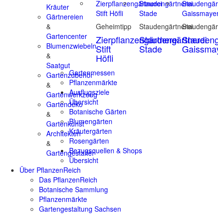
Kräuter
Gärtnereien
&
Geheimtipp
Staudengärtnerei
Staudengär
Gartencenter
Zierpflanzengärtnerei
Staudengärtnerei
Staudeng
Blumenzwiebeln
Stift
Stade
Gaissma
&
Höfli
Saatgut
Gartenmessen
Gartenzubehör
Pflanzenmärkte
&
Ausflugsziele
Gartenwerkzeug
Übersicht
Gartendeko
Botanische Gärten
&
Blumengärten
Gartenkunst
Kräutergärten
Architekten
Rosengärten
&
Bezugsquellen & Shops
Gartengestalter
Übersicht
Über PflanzenReich
Das PflanzenReich
Botanische Sammlung
Pflanzenmärkte
Gartengestaltung Sachsen