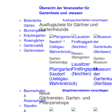
Übersicht der Veranstalter für
Gartenfeste und -messen
Botanische
Ausflugsziele/Gärten vorschlagen
Ausflugsziele für Gärtner und
Gärten
Gartenfreunde
Blumengärten
Kräutergärten
Rosengärten
Gartencafes
Gartenreisen
Riesen-
Steingarten
Garten-
Garten-
Geheimtipp
Museum
Lausitzer
Findlingspark
Pfarrgarten
Museum
(Nochten)
Saxdorf
der
(Uebigau-
Gartenku
Wahrenbrück)
(Illertiss
Baumschulen
Shop/Unternehmen vorschlagen
Neue
&
Gärtnereien, Garten- und
Rosenschulen
Pflanzenshops
Stauden
&