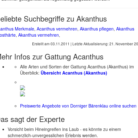
eliebte Suchbegriffe zu Akanthus
anthus Merkmale
,
Acanthus vermehren
,
Akanthus pflegen
,
Akanthus
osthärte
,
Akanthus vermehren
,
Erstellt am
03.11.2011
| Letzte Aktualisierung:
21. November 2
ehr Infos zur Gattung
Acanthus
Alle Arten und Sorten der Gattung Acanthus (Akanthus) im
Überblick:
Übersicht Acanthus (Akanthus)
Preiswerte Angebote von Dorniger Bärenklau online suchen
as sagt der
Experte
Vorsicht beim Hineingreifen ins Laub - es könnte zu einem
schmerzlich-unvergesslichen Erlebnis werden.