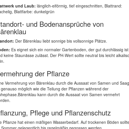
attwerk und Laub:
länglich-eiförmig, tief eingeschnitten, Blattrand:
achelig, Blattfarbe: dunkelgrün
tandort- und Bodenansprüche von
ärenklau
andort:
Der Bärenklau liebt sonnige bis vollsonnige Plätze.
oden:
Es eignet sich ein normaler Gartenboden, der gut durchlässig ist
d keine Staunässe zulässt. Der PH-Wert sollte neutral bis leicht alkalis
in.
ermehrung der Pflanze
ne Vermehrung von Bärenklau durch die Aussaat von Samen und Saag
t genauso möglich wie die Teilung der Pflanzen während der
hephase.Bärenklau kann durch die Aussaat von Samen vermehrt
rden.
flanzung, Pflege und Pflanzenschutz
e Pflanze hat einen mäßigen Wasserbedarf. Auf trockenen Böden sollt
 Sommer gelegentlich bis regelmäßig gegossen werden.