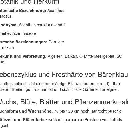
otanik und Herkunft
otanische Bezeichnung:
Acanthus
inosus
ynonyme:
Acanthus caroli-alexandri
milie:
Acanthaceae
eutsche Bezeichnungen:
Dorniger
renklau
rkunft und Verbreitung:
Algerien, Balkan, O-Mittelmeergebiet, SO-
alien
ebenszyklus und Frosthärte von Bärenklau
anthus spinosus ist eine mehrjährige Pflanze (perennierend), die in
seren Breiten gut frosthart ist und sich für die Gartenkultur eignet.
uchs, Blüte, Blätter und Pflanzenmerkmal
uchsform und Wuchshöhe:
70 bis 120 cm hoch, aufrecht buschig
ütezeit und Blütenfarbe:
weiß mit purpurnen Brakteen von Juli bis
gust