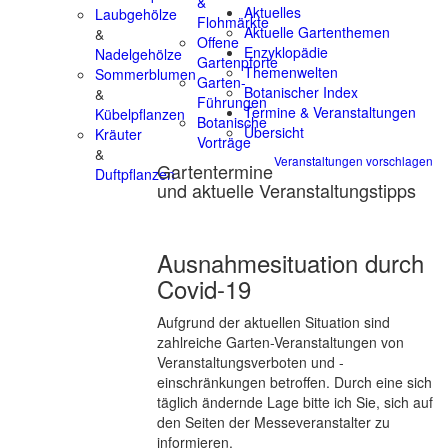
&
Aktuelles
Laubgehölze
Flohmärkte
Aktuelle Gartenthemen
&
Offene
Enzyklopädie
Nadelgehölze
Gartenpforte
Themenwelten
Sommerblumen
Garten-
Botanischer Index
&
Führungen
Termine & Veranstaltungen
Kübelpflanzen
Botanische
Übersicht
Kräuter
Vorträge
&
Veranstaltungen vorschlagen
Gartentermine
Duftpflanzen
und aktuelle Veranstaltungstipps
Ausnahmesituation durch
Covid-19
Aufgrund der aktuellen Situation sind
zahlreiche Garten-Veranstaltungen von
Veranstaltungsverboten und -
einschränkungen betroffen. Durch eine sich
täglich ändernde Lage bitte ich Sie, sich auf
den Seiten der Messeveranstalter zu
informieren.