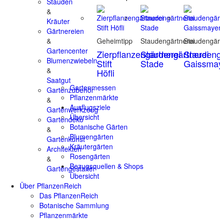
Stauden
&
Kräuter
Gärtnereien
&
Geheimtipp
Staudengärtnerei
Staudengär
Gartencenter
Zierpflanzengärtnerei
Staudengärtnerei
Staudeng
Blumenzwiebeln
Stift
Stade
Gaissma
&
Höfli
Saatgut
Gartenmessen
Gartenzubehör
Pflanzenmärkte
&
Ausflugsziele
Gartenwerkzeug
Übersicht
Gartendeko
Botanische Gärten
&
Blumengärten
Gartenkunst
Kräutergärten
Architekten
Rosengärten
&
Bezugsquellen & Shops
Gartengestalter
Übersicht
Über PflanzenReich
Das PflanzenReich
Botanische Sammlung
Pflanzenmärkte