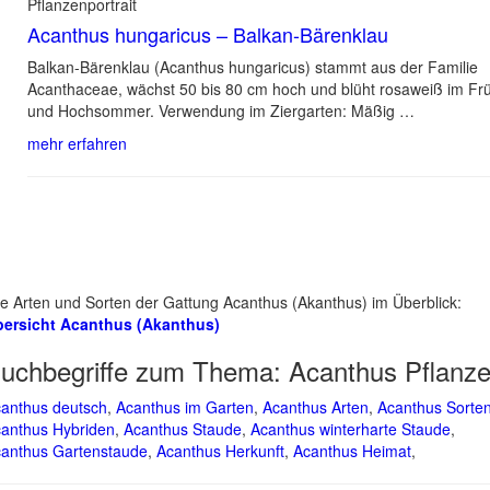
Pflanzenportrait
Acanthus hungaricus – Balkan-Bärenklau
Balkan-Bärenklau (Acanthus hungaricus) stammt aus der Familie
Acanthaceae, wächst 50 bis 80 cm hoch und blüht rosaweiß im Fr
und Hochsommer. Verwendung im Ziergarten: Mäßig …
mehr erfahren
le Arten und Sorten der Gattung Acanthus (Akanthus) im Überblick:
ersicht Acanthus (Akanthus)
uchbegriffe zum Thema:
Acanthus Pflanz
anthus deutsch
,
Acanthus im Garten
,
Acanthus Arten
,
Acanthus Sorte
anthus Hybriden
,
Acanthus Staude
,
Acanthus winterharte Staude
,
anthus Gartenstaude
,
Acanthus Herkunft
,
Acanthus Heimat
,