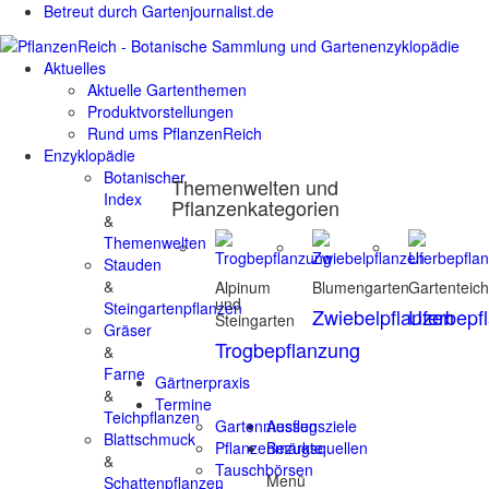
Betreut durch Gartenjournalist.de
Aktuelles
Aktuelle Gartenthemen
Produktvorstellungen
Rund ums PflanzenReich
Enzyklopädie
Botanischer
Themenwelten und
Index
Pflanzenkategorien
&
Themenwelten
Stauden
&
Alpinum
Blumengarten
Gartenteic
und
Steingartenpflanzen
Zwiebelpflanzen
Uferbepf
Steingarten
Gräser
Trogbepflanzung
&
Farne
Gärtnerpraxis
&
Termine
Teichpflanzen
Gartenmessen
Ausflugsziele
Blattschmuck
Pflanzenmärkte
Bezugsquellen
&
Tauschbörsen
Menü
Schattenpflanzen