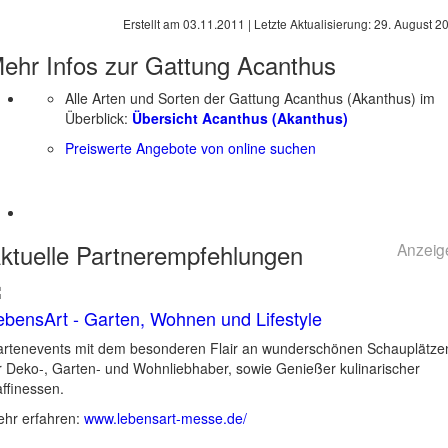
Erstellt am
03.11.2011
| Letzte Aktualisierung:
29. August 2
ehr Infos zur Gattung
Acanthus
Alle Arten und Sorten der Gattung Acanthus (Akanthus) im
Überblick:
Übersicht Acanthus (Akanthus)
Preiswerte Angebote von online suchen
ktuelle
Partnerempfehlungen
Anzeig
ebensArt - Garten, Wohnen und Lifestyle
rtenevents mit dem besonderen Flair an wunderschönen Schauplätze
r Deko-, Garten- und Wohnliebhaber, sowie Genießer kulinarischer
ffinessen.
hr erfahren:
www.lebensart-messe.de/