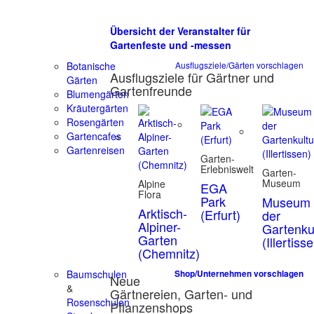
Übersicht der Veranstalter für
Gartenfeste und -messen
Botanische
Ausflugsziele/Gärten vorschlagen
Ausflugsziele für Gärtner und
Gärten
Gartenfreunde
Blumengärten
Kräutergärten
Rosengärten
Gartencafes
Gartenreisen
Garten-
Erlebniswelt
Garten-
Museum
Alpine
EGA
Flora
Park
Museum
Arktisch-
(Erfurt)
der
Alpiner-
Gartenku
Garten
(Illertiss
(Chemnitz)
Baumschulen
Shop/Unternehmen vorschlagen
Neue
&
Gärtnereien, Garten- und
Rosenschulen
Pflanzenshops