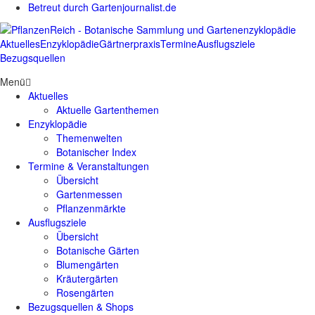
Betreut durch Gartenjournalist.de
Aktuelles
Enzyklopädie
Gärtnerpraxis
Termine
Ausflugsziele
Bezugsquellen
Menü
Aktuelles
Aktuelle Gartenthemen
Enzyklopädie
Themenwelten
Botanischer Index
Termine & Veranstaltungen
Übersicht
Gartenmessen
Pflanzenmärkte
Ausflugsziele
Übersicht
Botanische Gärten
Blumengärten
Kräutergärten
Rosengärten
Bezugsquellen & Shops