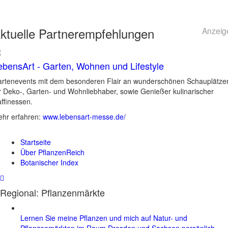
ktuelle
Partnerempfehlungen
Anzeig
ebensArt - Garten, Wohnen und Lifestyle
rtenevents mit dem besonderen Flair an wunderschönen Schauplätze
r Deko-, Garten- und Wohnliebhaber, sowie Genießer kulinarischer
ffinessen.
hr erfahren:
www.lebensart-messe.de/
Startseite
Über PflanzenReich
Botanischer Index
Regional: Pflanzenmärkte
Lernen Sie meine Pflanzen und mich auf Natur- und
Pflanzenmärkten im Raum Dresden und Sachsen persönlich