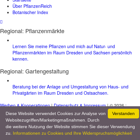
Über PflanzenReich
Botanischer Index
Regional: Pflanzenmärkte
Lernen Sie meine Pflanzen und mich auf Natur- und
Pflanzenmärkten im Raum Dresden und Sachsen persönlich
kennen.
Regional:
Gartengestaltung
Beratung bei der Anlage und Umgestaltung von Haus- und
Privatgärten im Raum Dresden und Ostsachsen.
Werben & Kooperationen
|
Datenschutz & Impressum
| © 2026 :
www.pflanzenreich.com
Diese Website verwendet Cookies zur Analyse von
Verstanden
Websitezugriffen/Marketingmaßnahmen. Durch
die weitere Nutzung der Website stimmen Sie dieser Verwendung
zu.
Informationen zu Cookies und Ihre Widerspruchsmöglichkeit