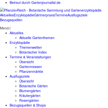
Betreut durch Gartenjournalist.de
Aktuelles
Enzyklopädie
Gärtnerpraxis
Termine
Ausflugsziele
Bezugsquellen
Menü
Aktuelles
Aktuelle Gartenthemen
Enzyklopädie
Themenwelten
Botanischer Index
Termine & Veranstaltungen
Übersicht
Gartenmessen
Pflanzenmärkte
Ausflugsziele
Übersicht
Botanische Gärten
Blumengärten
Kräutergärten
Rosengärten
Bezugsquellen & Shops