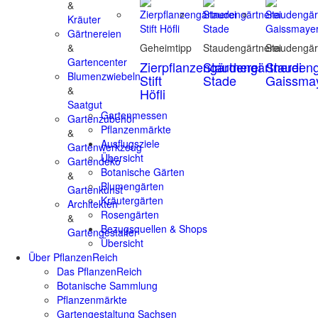
&
Kräuter
Gärtnereien
&
Geheimtipp
Staudengärtnerei
Staudengär
Gartencenter
Zierpflanzengärtnerei
Staudengärtnerei
Staudeng
Blumenzwiebeln
Stift
Stade
Gaissma
&
Höfli
Saatgut
Gartenmessen
Gartenzubehör
Pflanzenmärkte
&
Ausflugsziele
Gartenwerkzeug
Übersicht
Gartendeko
Botanische Gärten
&
Blumengärten
Gartenkunst
Kräutergärten
Architekten
Rosengärten
&
Bezugsquellen & Shops
Gartengestalter
Übersicht
Über PflanzenReich
Das PflanzenReich
Botanische Sammlung
Pflanzenmärkte
Gartengestaltung Sachsen