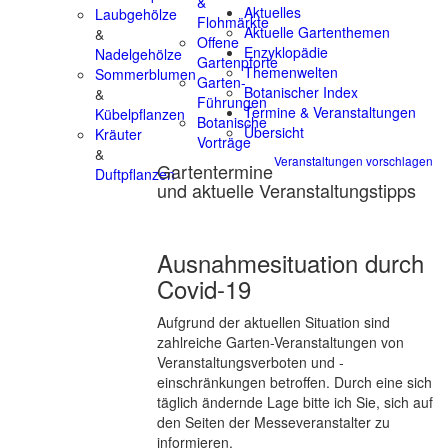
&
Aktuelles
Laubgehölze
Flohmärkte
Aktuelle Gartenthemen
&
Offene
Enzyklopädie
Nadelgehölze
Gartenpforte
Themenwelten
Sommerblumen
Garten-
Botanischer Index
&
Führungen
Termine & Veranstaltungen
Kübelpflanzen
Botanische
Übersicht
Kräuter
Vorträge
&
Veranstaltungen vorschlagen
Gartentermine
Duftpflanzen
und aktuelle Veranstaltungstipps
Ausnahmesituation durch
Covid-19
Aufgrund der aktuellen Situation sind
zahlreiche Garten-Veranstaltungen von
Veranstaltungsverboten und -
einschränkungen betroffen. Durch eine sich
täglich ändernde Lage bitte ich Sie, sich auf
den Seiten der Messeveranstalter zu
informieren.