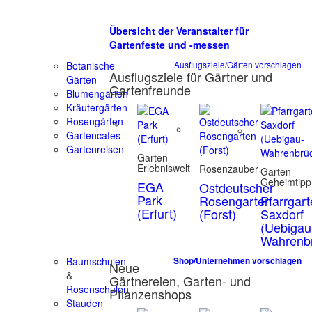
Übersicht der Veranstalter für
Gartenfeste und -messen
Botanische
Ausflugsziele/Gärten vorschlagen
Ausflugsziele für Gärtner und
Gärten
Gartenfreunde
Blumengärten
Kräutergärten
Rosengärten
Gartencafes
Gartenreisen
Garten-
Erlebniswelt
Rosenzauber
Garten-
Geheimtipp
EGA
Ostdeutscher
Park
Rosengarten
Pfarrgar
(Erfurt)
(Forst)
Saxdorf
(Uebigau
Wahrenb
Baumschulen
Shop/Unternehmen vorschlagen
Neue
&
Gärtnereien, Garten- und
Rosenschulen
Pflanzenshops
Stauden