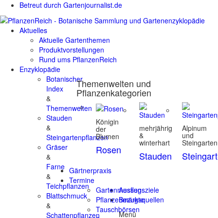
Betreut durch Gartenjournalist.de
Aktuelles
Aktuelle Gartenthemen
Produktvorstellungen
Rund ums PflanzenReich
Enzyklopädie
Botanischer
Themenwelten und
Index
Pflanzenkategorien
&
Themenwelten
Stauden
Königin
&
mehrjährig
Alpinum
der
&
und
Blumen
Steingartenpflanzen
winterhart
Steingarten
Gräser
Rosen
Stauden
Steingar
&
Farne
Gärtnerpraxis
&
Termine
Teichpflanzen
Gartenmessen
Ausflugsziele
Blattschmuck
Pflanzenmärkte
Bezugsquellen
&
Tauschbörsen
Menü
Schattenpflanzen