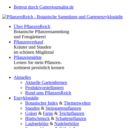
Betreut durch Gartenjournalist.de
Über PflanzenReich
Botanische Pflanzensammlung
und Fotogärtnerei
Pflanzenverkauf
Kräuter und Stauden
im schönen Müglitztal
Pflanzenmärkte
Lernen Sie mein Pflanzen-
sortiment persönlich kennen
Aktuelles
Aktuelle Gartenthemen
Produktvorstellungen
Rund ums PflanzenReich
Enzyklopädie
Botanischer Index
&
Themenwelten
Stauden
&
Steingartenpflanzen
Gräser
&
Farne
&
Teichpflanzen
Blattschmuck
&
Schattenpflanzen
Laubgehölze
&
Nadelgehölze