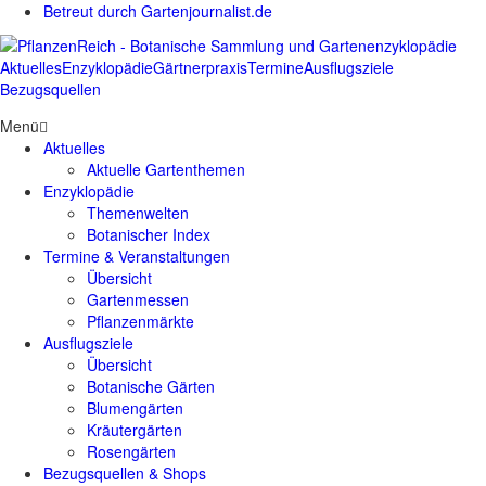
Betreut durch Gartenjournalist.de
Aktuelles
Enzyklopädie
Gärtnerpraxis
Termine
Ausflugsziele
Bezugsquellen
Menü
Aktuelles
Aktuelle Gartenthemen
Enzyklopädie
Themenwelten
Botanischer Index
Termine & Veranstaltungen
Übersicht
Gartenmessen
Pflanzenmärkte
Ausflugsziele
Übersicht
Botanische Gärten
Blumengärten
Kräutergärten
Rosengärten
Bezugsquellen & Shops