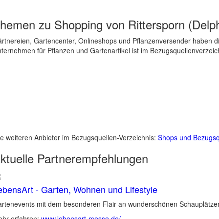
hemen zu
Shopping von Rittersporn (Delp
rtnereien, Gartencenter, Onlineshops und Pflanzenversender haben div
ternehmen für Pflanzen und Gartenartikel ist im Bezugsquellenverzeich
le weiteren Anbieter im Bezugsquellen-Verzeichnis:
Shops und Bezugsq
ktuelle
Partnerempfehlungen
ebensArt - Garten, Wohnen und Lifestyle
rtenevents mit dem besonderen Flair an wunderschönen Schauplätzen 
hr erfahren:
www.lebensart-messe.de/