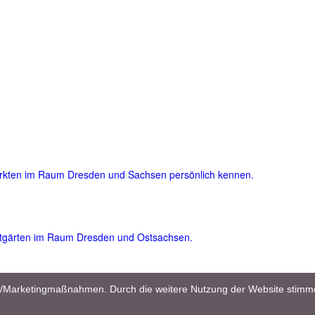
ärkten im Raum Dresden und Sachsen persönlich kennen.
atgärten im Raum Dresden und Ostsachsen.
und viele nützliche und wertvolle Garten- und Pflegetipps für Einsteig
en/Marketingmaßnahmen. Durch die weitere Nutzung der Website stimm
flanzenreich.com