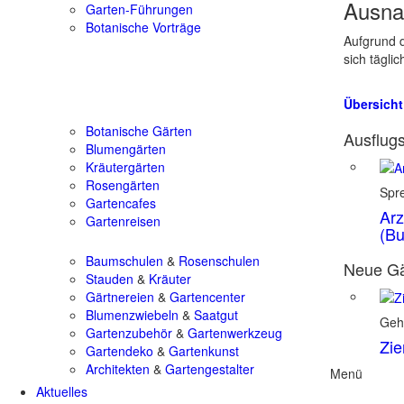
Ausna
Garten-Führungen
Botanische Vorträge
Aufgrund d
sich tägli
Übersicht
Botanische Gärten
Ausflugs
Blumengärten
Kräutergärten
Rosengärten
Spr
Gartencafes
Arz
Gartenreisen
(Bu
Baumschulen
&
Rosenschulen
Neue Gä
Stauden
&
Kräuter
Gärtnereien
&
Gartencenter
Blumenzwiebeln
&
Saatgut
Geh
Gartenzubehör
&
Gartenwerkzeug
Zie
Gartendeko
&
Gartenkunst
Architekten
&
Gartengestalter
Menü
Aktuelles