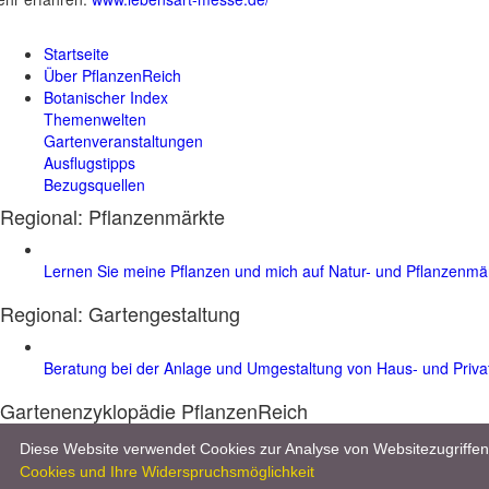
Startseite
Über PflanzenReich
Botanischer Index
Themenwelten
Gartenveranstaltungen
Ausflugstipps
Bezugsquellen
Regional: Pflanzenmärkte
Lernen Sie meine Pflanzen und mich auf Natur- und Pflanzenm
Regional:
Gartengestaltung
Beratung bei der Anlage und Umgestaltung von Haus- und Priv
Gartenenzyklopädie PflanzenReich
Entdecken Sie im Gartenlexikon mehr als 8.000 Pflanzen, 10.000 Bilder 
Diese Website verwendet Cookies zur Analyse von Websitezugriff
Cookies und Ihre Widerspruchsmöglichkeit
Werben & Kooperationen
|
Datenschutz & Impressum
| © 2026 :
www.p