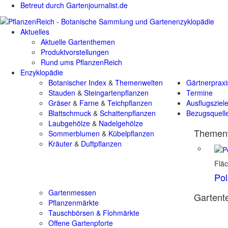
Betreut durch Gartenjournalist.de
Aktuelles
Aktuelle Gartenthemen
Produktvorstellungen
Rund ums PflanzenReich
Enzyklopädie
Botanischer Index
&
Themenwelten
Gärtnerpraxi
Stauden
&
Steingartenpflanzen
Termine
Gräser
&
Farne
&
Teichpflanzen
Ausflugsziel
Blattschmuck
&
Schattenpflanzen
Bezugsquell
Laubgehölze
&
Nadelgehölze
Themenw
Sommerblumen
&
Kübelpflanzen
Kräuter
&
Duftpflanzen
Flä
Pol
Gartenmessen
Gartente
Pflanzenmärkte
Tauschbörsen & Flohmärkte
Offene Gartenpforte