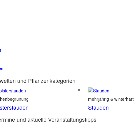
s
e
en
elten und Pflanzenkategorien
chenbegrünung
mehrjährig & winterhart
sterstauden
Stauden
rmine und aktuelle Veranstaltungstipps