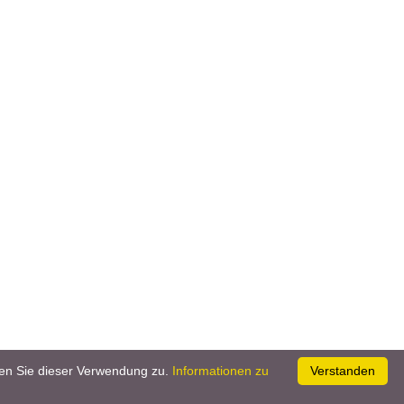
er und Gartenprofis.
en Sie dieser Verwendung zu.
Informationen zu
Verstanden