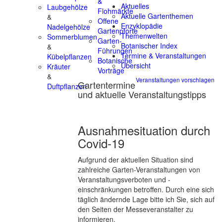
&
Aktuelles
Laubgehölze
Flohmärkte
Aktuelle Gartenthemen
&
Offene
Enzyklopädie
Nadelgehölze
Gartenpforte
Themenwelten
Sommerblumen
Garten-
Botanischer Index
&
Führungen
Termine & Veranstaltungen
Kübelpflanzen
Botanische
Übersicht
Kräuter
Vorträge
&
Veranstaltungen vorschlagen
Gartentermine
Duftpflanzen
und aktuelle Veranstaltungstipps
Ausnahmesituation durch
Covid-19
Aufgrund der aktuellen Situation sind
zahlreiche Garten-Veranstaltungen von
Veranstaltungsverboten und -
einschränkungen betroffen. Durch eine sich
täglich ändernde Lage bitte ich Sie, sich auf
den Seiten der Messeveranstalter zu
informieren.