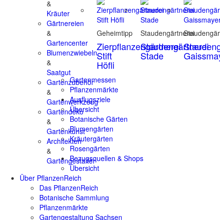
&
Kräuter
Gärtnereien
&
Geheimtipp
Staudengärtnerei
Staudengär
Gartencenter
Zierpflanzengärtnerei
Staudengärtnerei
Staudeng
Blumenzwiebeln
Stift
Stade
Gaissma
&
Höfli
Saatgut
Gartenmessen
Gartenzubehör
Pflanzenmärkte
&
Ausflugsziele
Gartenwerkzeug
Übersicht
Gartendeko
Botanische Gärten
&
Blumengärten
Gartenkunst
Kräutergärten
Architekten
Rosengärten
&
Bezugsquellen & Shops
Gartengestalter
Übersicht
Über PflanzenReich
Das PflanzenReich
Botanische Sammlung
Pflanzenmärkte
Gartengestaltung Sachsen