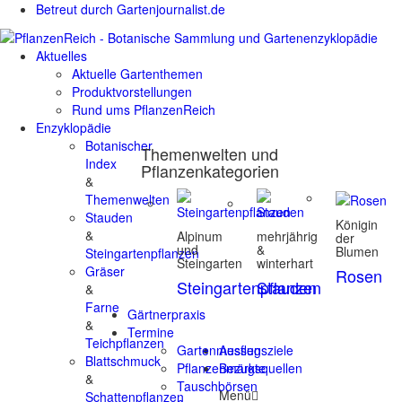
Betreut durch Gartenjournalist.de
Aktuelles
Aktuelle Gartenthemen
Produktvorstellungen
Rund ums PflanzenReich
Enzyklopädie
Botanischer
Themenwelten und
Index
Pflanzenkategorien
&
Themenwelten
Stauden
Königin
&
Alpinum
mehrjährig
der
und
&
Blumen
Steingartenpflanzen
Steingarten
winterhart
Gräser
Rosen
Steingartenpflanzen
Stauden
&
Farne
Gärtnerpraxis
&
Termine
Teichpflanzen
Gartenmessen
Ausflugsziele
Blattschmuck
Pflanzenmärkte
Bezugsquellen
&
Tauschbörsen
Menü
Schattenpflanzen