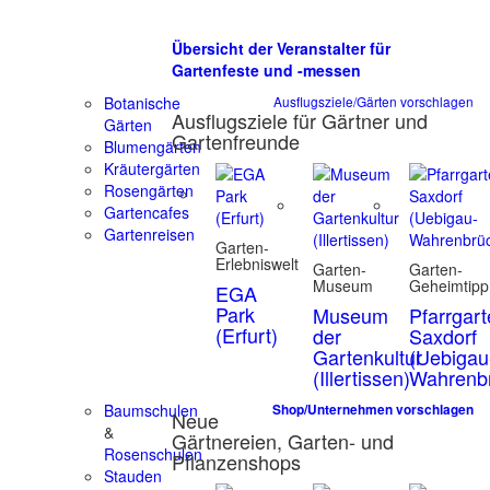
Übersicht der Veranstalter für
Gartenfeste und -messen
Botanische
Ausflugsziele/Gärten vorschlagen
Ausflugsziele für Gärtner und
Gärten
Gartenfreunde
Blumengärten
Kräutergärten
Rosengärten
Gartencafes
Gartenreisen
Garten-
Erlebniswelt
Garten-
Garten-
Museum
Geheimtipp
EGA
Park
Museum
Pfarrgar
(Erfurt)
der
Saxdorf
Gartenkultur
(Uebigau
(Illertissen)
Wahrenb
Baumschulen
Shop/Unternehmen vorschlagen
Neue
&
Gärtnereien, Garten- und
Rosenschulen
Pflanzenshops
Stauden